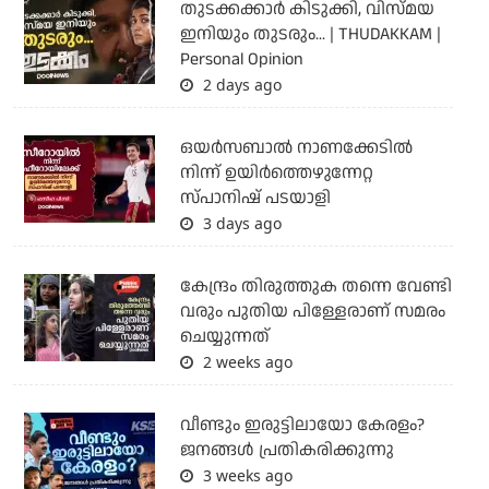
തുടക്കക്കാര്‍ കിടുക്കി, വിസ്മയ
ഇനിയും തുടരും... | THUDAKKAM |
Personal Opinion
2 days ago
ഒയര്‍സബാൽ നാണക്കേടിൽ
നിന്ന് ഉയിർത്തെഴുന്നേറ്റ
സ്പാനിഷ് പടയാളി
3 days ago
കേന്ദ്രം തിരുത്തുക തന്നെ വേണ്ടി
വരും പുതിയ പിള്ളേരാണ് സമരം
ചെയ്യുന്നത്
2 weeks ago
വീണ്ടും ഇരുട്ടിലായോ കേരളം?
ജനങ്ങൾ പ്രതികരിക്കുന്നു
3 weeks ago