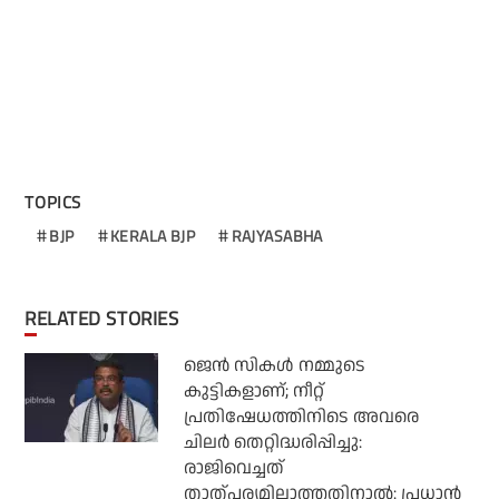
TOPICS
BJP
KERALA BJP
RAJYASABHA
RELATED STORIES
ജെന്‍ സികള്‍ നമ്മുടെ
കുട്ടികളാണ്; നീറ്റ്
പ്രതിഷേധത്തിനിടെ അവരെ
ചിലര്‍ തെറ്റിദ്ധരിപ്പിച്ചു:
രാജിവെച്ചത്
താത്പര്യമില്ലാത്തതിനാല്‍: പ്രധാന്‍