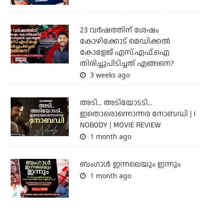
23 വർഷത്തിന് ശേഷം
കോഴിക്കോട് മെഡിക്കൽ
കോളേജ് എസ്.എഫ്.ഐ
തിരിച്ചുപിടിച്ചത് എങ്ങനെ?
3 weeks ago
അടി... അടിയോടടി...
ഇതൊരൊന്നൊന്നര നോബഡി | I
NOBODY | MOVIE REVIEW
1 month ago
ബംഗാള്‍ ഇന്നലെയും ഇന്നും
1 month ago