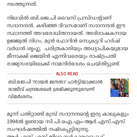
നടത്തുന്നത്.
നിലവിൽ ബി.ജെ.പി വൈസ് പ്രസിഡൻ്റാണ്
സദാനന്ദൻ. കഴിഞ്ഞ ദിവസമാണ് സദാനന്ദൻ ഈ
സ്ഥാനത്ത് അവരോധിതനായത്. അഭിഭാഷകനായ
ഉജ്ജ്വൽ നിഗം, മുൻ ഫോറിൻ സെക്രട്ടറി ഹർഷ്
വർധൻ ശൃംഗ്ല, ചരിത്രകാരിയും അധ്യാപികയുമായ
മീനാക്ഷി ജെയിൻ എന്നിവരെയും രാഷ്ട്രപതി
രാജ്യസഭയിലേക്ക് നാമനിർദേശം ചെയ്തിട്ടുണ്ട്.
ബി.ജെ.പി ‘നായർ ജനതാ’ പാർട്ടിയാക്കാൻ
രാജീവ് ചന്ദ്രശേഖർ ശ്രമിക്കുന്നുവെന്ന്
വിമർശനം
മൂന്ന് പതിറ്റാണ്ട് മുമ്പ് സദാനന്ദന്റെ ഇരു കാലുകളും
1994ൽ ഉണ്ടായ സി.പി.ഐ.എം-ആർ.എസ്.എസ്
സംഘർഷത്തിൽ നഷ്ടപ്പെട്ടിരുന്നു.
ആർ.എസ്.എസ് ജില്ലാ സർകാര്യവാഹക്