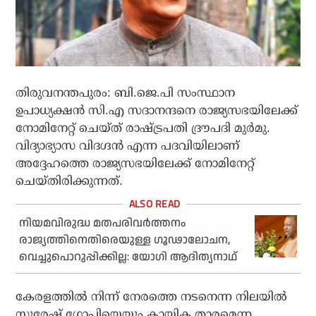
തിരുവനന്തപുരം: ബി.ജെ.പി സംസ്ഥാന
ഉപാധ്യക്ഷൻ സി.എ സദാനന്ദനെ രാജ്യസഭയിലേക്ക്
നോമിനേറ്റ് ചെയ്ത് രാഷ്‌ട്രപതി ദ്രൗപദി മുര്‍മു.
വിദ്യാഭ്യാസ വിദഗ്ദൻ എന്ന പദവിയിലാണ്
അദ്ദേഹത്തെ രാജ്യസഭയിലേക്ക് നോമിനേറ്റ്
ചെയ്തിരിക്കുന്നത്.
നിയമവിരുദ്ധ മതപരിവര്‍ത്തനം
രാജ്യത്തിനെതിരെയുള്ള ഗൂഢാലോചന,
വെച്ചുപൊറുപ്പിക്കില്ല: യോഗി ആദിത്യനാഥ്
കേരളത്തിൽ നിന്ന് നേരത്തെ നടനെന്ന നിലയിൽ
സുരേഷ് ഗോപിയെയും കായിക താരമെന്ന