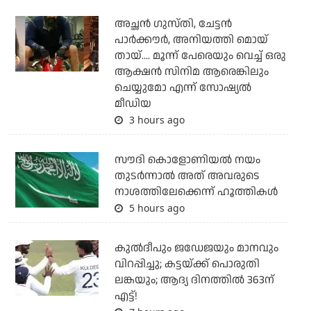
അച്ഛന്‍ ഗുസ്തി, ചേട്ടന്‍
പാര്‍ക്കൗര്‍, അനിയത്തി മൊയ്
തായ്.... മൂന്ന് പേരെയും വെച്ച് ഒരു
ആക്ഷന്‍ സിനിമ ആരെങ്കിലും
ചെയ്യുമോ എന്ന് സോഷ്യല്‍
മീഡിയ
3 hours ago
സൗദി കൊളോണിയല്‍ നയം
തുടര്‍ന്നാല്‍ അത് അവരുടെ
നാശത്തിലേക്കെന്ന് ഹൂത്തികള്‍
5 hours ago
കുല്‍ദീപും ജഡേജയും മാനവും
വിറപ്പിച്ചു; കട്ടയ്ക്ക് പൊരുതി
ലങ്കയും; ആദ്യ ദിനത്തില്‍ 363ന്
എട്ട്!