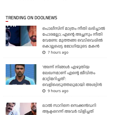
TRENDING ON DOOLNEWS
പൊലീസിന് മാത്രം നീതി ലഭിച്ചാല്‍
പോരല്ലോ; എന്റെ അച്ഛനും നീതി
വേണ്ടേ: മുത്തങ്ങ വെടിവെപ്പില്‍
കൊല്ലപ്പെട്ട ജോഗിയുടെ മകന്‍
7 hours ago
'അന്ന് നിങ്ങള്‍ എഴുതിയ
ലേഖനമാണ് എന്റെ ജീവിതം
മാറ്റിമറിച്ചത്':
വെളിപ്പെടുത്തലുമായി അശ്വിന്‍
9 hours ago
ലാല്‍ സാറിനെ സെക്കന്‍ഡറി
ആക്ടറെന്ന് അവര്‍ വിളിച്ചത്