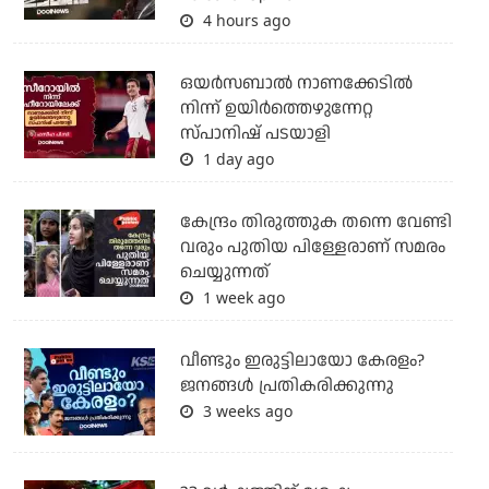
4 hours ago
ഒയര്‍സബാൽ നാണക്കേടിൽ
നിന്ന് ഉയിർത്തെഴുന്നേറ്റ
സ്പാനിഷ് പടയാളി
1 day ago
കേന്ദ്രം തിരുത്തുക തന്നെ വേണ്ടി
വരും പുതിയ പിള്ളേരാണ് സമരം
ചെയ്യുന്നത്
1 week ago
വീണ്ടും ഇരുട്ടിലായോ കേരളം?
ജനങ്ങൾ പ്രതികരിക്കുന്നു
3 weeks ago