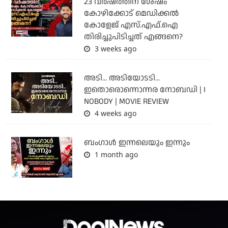
23 വർഷത്തിന് ശേഷം
കോഴിക്കോട് മെഡിക്കൽ
കോളേജ് എസ്.എഫ്.ഐ
തിരിച്ചുപിടിച്ചത് എങ്ങനെ?
3 weeks ago
അടി... അടിയോടടി...
ഇതൊരൊന്നൊന്നര നോബഡി | I
NOBODY | MOVIE REVIEW
4 weeks ago
ബംഗാള്‍ ഇന്നലെയും ഇന്നും
1 month ago