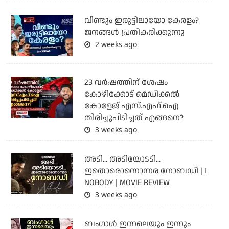
വീണ്ടും ഇരുട്ടിലായോ കേരളം?
ജനങ്ങൾ പ്രതികരിക്കുന്നു
2 weeks ago
23 വർഷത്തിന് ശേഷം
കോഴിക്കോട് മെഡിക്കൽ
കോളേജ് എസ്.എഫ്.ഐ
തിരിച്ചുപിടിച്ചത് എങ്ങനെ?
3 weeks ago
അടി... അടിയോടടി...
ഇതൊരൊന്നൊന്നര നോബഡി | I
NOBODY | MOVIE REVIEW
3 weeks ago
ബംഗാള്‍ ഇന്നലെയും ഇന്നും