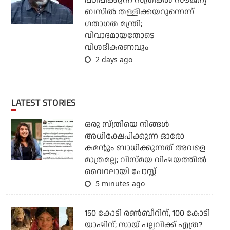
പഠിപ്പിക്കുന്ന സ്ത്രീകള്‍ സൗജന്യ
ബസില്‍ തള്ളിക്കയറുന്നെന്ന്
ഗതാഗത മന്ത്രി;
വിവാദമായതോടെ
വിശദീകരണവും
2 days ago
LATEST STORIES
ഒരു സ്ത്രീയെ നിങ്ങള്‍
അധിക്ഷേപിക്കുന്ന ഓരോ
കമന്റും ബാധിക്കുന്നത് അവളെ
മാത്രമല്ല; വിസ്മയ വിഷയത്തില്‍
വൈറലായി പോസ്റ്റ്
5 minutes ago
150 കോടി രൺബീറിന്, 100 കോടി
യാഷിന്; സായ് പല്ലവിക്ക് എത്ര?