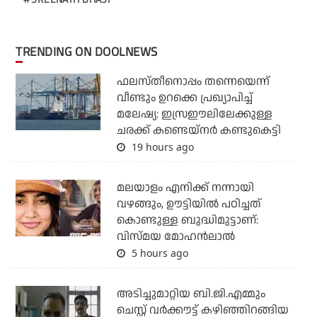
TRENDING ON DOOLNEWS
ഫലസ്തീനൊപ്പം തന്നെയെന്ന്
വീണ്ടും ഉറക്കെ പ്രഖ്യാപിച്ച്
മലേഷ്യ: ഇസ്രഈലിലേക്കുള്ള
ചരക്ക് കണ്ടെയ്‌നര്‍ കണ്ടുകെട്ടി
19 hours ago
മലയാളം എനിക്ക് നന്നായി
വഴങ്ങും, ഊട്ടിയില്‍ പഠിച്ചത്
കൊണ്ടുള്ള ബുദ്ധിമുട്ടാണ്:
വിസ്മയ മോഹന്‍ലാല്‍
5 hours ago
അടിച്ചുമാറ്റിയ ബി.ജി.എമ്മും
ചെസ്റ്റ് വര്‍ക്കൗട്ട് കഴിഞ്ഞിറങ്ങിയ