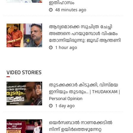
ഇതിഹാസം
48 minutes ago
ആദ്യമൊക്കെ സുചിത്ര ചേച്ചി
അങ്ങനെ പറയുമ്പോൾ വിഷമം
തോന്നിയിരുന്നു: ജൂഡ് ആന്തണി
1 hour ago
VIDEO STORIES
തുടക്കക്കാര്‍ കിടുക്കി, വിസ്മയ
ഇനിയും തുടരും... | THUDAKKAM |
Personal Opinion
1 day ago
ഒയര്‍സബാൽ നാണക്കേടിൽ
നിന്ന് ഉയിർത്തെഴുന്നേറ്റ