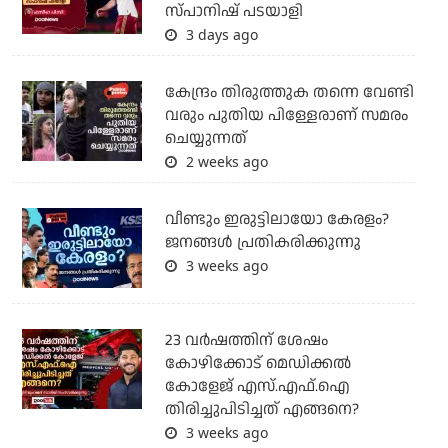
സ്പാനിഷ് പടയാളി
3 days ago
കേന്ദ്രം തിരുത്തുക തന്നെ വേണ്ടി
വരും പുതിയ പിള്ളേരാണ് സമരം
ചെയ്യുന്നത്
2 weeks ago
വീണ്ടും ഇരുട്ടിലായോ കേരളം?
ജനങ്ങൾ പ്രതികരിക്കുന്നു
3 weeks ago
23 വർഷത്തിന് ശേഷം
കോഴിക്കോട് മെഡിക്കൽ
കോളേജ് എസ്.എഫ്.ഐ
തിരിച്ചുപിടിച്ചത് എങ്ങനെ?
3 weeks ago