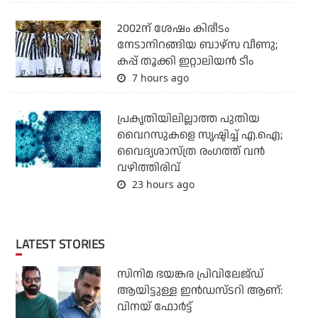
2002ന് ശേഷം കിരീടം
നേടാനിറങ്ങിയ ബാഴ്സ വീണു;
കപ്പ് തൂക്കി ഇറ്റാലിയൻ ടീം
7 hours ago
പ്രകൃതിയിലില്ലാത്ത പുതിയ
വൈറസുകളെ സൃഷ്ടിച്ച് എ.ഐ;
വൈദ്യശാസ്ത്ര രംഗത്ത് വന്‍
വഴിത്തിരിവ്
23 hours ago
LATEST STORIES
സിനിമ ഭയങ്കര പ്രിവിലേജ്ഡ്
ആയിട്ടുള്ള ഇൻഡസ്ടറി ആണ്:
വിനയ് ഫോർട്ട്