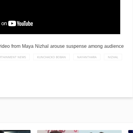
 video from Maya Nizhal arouse suspense among audience
RTAINMENT NEWS
KUNCHACKO BOBAN
NAYANTHARA
NIZHAL