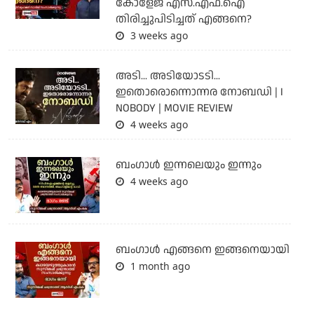
കോളേജ് എസ്.എഫ്.ഐ
തിരിച്ചുപിടിച്ചത് എങ്ങനെ?
3 weeks ago
അടി... അടിയോടടി...
ഇതൊരൊന്നൊന്നര നോബഡി | I
NOBODY | MOVIE REVIEW
4 weeks ago
ബംഗാള്‍ ഇന്നലെയും ഇന്നും
4 weeks ago
ബം​ഗാൾ എങ്ങനെ ഇങ്ങനെയായി
1 month ago