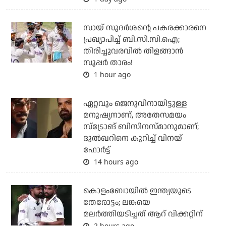
സായ് സുദര്‍ശന്റെ പകരക്കാരനെ
പ്രഖ്യാപിച്ച് ബി.സി.സി.ഐ;
തിരിച്ചുവരവില്‍ തിളങ്ങാന്‍
സൂപ്പര്‍ താരം!
1 hour ago
ഏറ്റവും ജെനുവിനായിട്ടുള്ള
മനുഷ്യനാണ്, അതേസമയം
സ്‌ട്രോങ് ബിസിനസ്മാനുമാണ്;
ദുല്‍ഖറിനെ കുറിച്ച് വിനയ്
ഫോര്‍ട്ട്
14 hours ago
കൊളംബോയില്‍ ഇന്ത്യയുടെ
തേരോട്ടം; ലങ്കയെ
മലര്‍ത്തിയടിച്ചത് ആറ് വിക്കറ്റിന്
2 hours ago