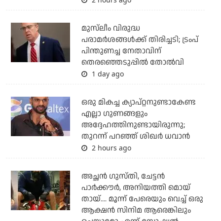
മുസ്‌ലീം വിരുദ്ധ
പരാമര്‍ശങ്ങള്‍ക്ക് തിരിച്ചടി; ട്രംപ്
പിന്തുണച്ച നേതാവിന്
തെരഞ്ഞെടുപ്പില്‍ തോല്‍വി
1 day ago
ഒരു മികച്ച ക്യാപ്റ്റനുണ്ടാകേണ്ട
എല്ലാ ഗുണങ്ങളും
അദ്ദേഹത്തിനുണ്ടായിരുന്നു;
തുറന്ന് പറഞ്ഞ് ശിഖര്‍ ധവാന്‍
2 hours ago
അച്ഛന്‍ ഗുസ്തി, ചേട്ടന്‍
പാര്‍ക്കൗര്‍, അനിയത്തി മൊയ്
തായ്.... മൂന്ന് പേരെയും വെച്ച് ഒരു
ആക്ഷന്‍ സിനിമ ആരെങ്കിലും