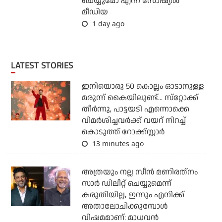
ചെയ്യുമോ എന്ന് സോഷ്യല്‍
മീഡിയ
1 day ago
LATEST STORIES
ഇനിയൊരു 50 കൊല്ലം ഓടാനുള്ള
മരുന്ന് കൈയിലുണ്ട്... സ്‌റ്റോക്ക്
തീര്‍ന്നു, പാട്ടയടി എന്നൊക്കെ
വിമര്‍ശിച്ചവര്‍ക്ക് വയറ് നിറച്ച്
കൊടുത്ത് റോക്ക്‌സ്റ്റാര്‍
13 minutes ago
അത്രയും നല്ല സീന്‍ മണിരത്‌നം
സാര്‍ ഡിലീറ്റ് ചെയ്യുമെന്ന്
കരുതിയില്ല, ഇന്നും എനിക്ക്
അതാലോചിക്കുമ്പോള്‍
വിഷമമാണ്: മാധവന്‍