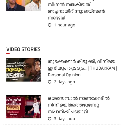
സിഗ്നൽ നൽകിയത്
അച്ഛനായിരിന്നു: ജയ്സൺ
സഞ്ജയ്
1 hour ago
VIDEO STORIES
തുടക്കക്കാര്‍ കിടുക്കി, വിസ്മയ
ഇനിയും തുടരും... | THUDAKKAM |
Personal Opinion
2 days ago
ഒയര്‍സബാൽ നാണക്കേടിൽ
നിന്ന് ഉയിർത്തെഴുന്നേറ്റ
സ്പാനിഷ് പടയാളി
3 days ago