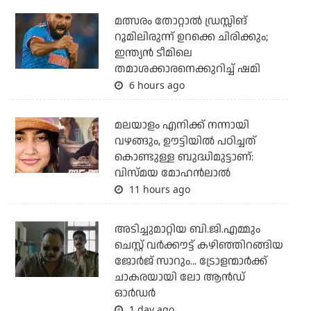
മത്സരം തോറ്റാല്‍ ഡ്രസ്സിങ്
റൂമിലിരുന്ന് ഉറക്കെ ചിരിക്കും;
ഇന്ത്യന്‍ ടീമിലെ
തമാശക്കാരനെക്കുറിച്ച് ഷമി
6 hours ago
മലയാളം എനിക്ക് നന്നായി
വഴങ്ങും, ഊട്ടിയില്‍ പഠിച്ചത്
കൊണ്ടുള്ള ബുദ്ധിമുട്ടാണ്:
വിസ്മയ മോഹന്‍ലാല്‍
11 hours ago
അടിച്ചുമാറ്റിയ ബി.ജി.എമ്മും
ചെസ്റ്റ് വര്‍ക്കൗട്ട് കഴിഞ്ഞിറങ്ങിയ
ജോര്‍ജ് സാറും... ട്രോളന്മാര്‍ക്ക്
ചാകരയായി ലോ ആന്‍ഡ്
ഓര്‍ഡര്‍
1 day ago