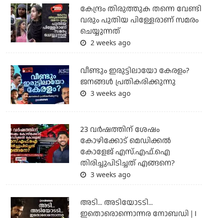
കേന്ദ്രം തിരുത്തുക തന്നെ വേണ്ടി
വരും പുതിയ പിള്ളേരാണ് സമരം
ചെയ്യുന്നത്
2 weeks ago
വീണ്ടും ഇരുട്ടിലായോ കേരളം?
ജനങ്ങൾ പ്രതികരിക്കുന്നു
3 weeks ago
23 വർഷത്തിന് ശേഷം
കോഴിക്കോട് മെഡിക്കൽ
കോളേജ് എസ്.എഫ്.ഐ
തിരിച്ചുപിടിച്ചത് എങ്ങനെ?
3 weeks ago
അടി... അടിയോടടി...
ഇതൊരൊന്നൊന്നര നോബഡി | I