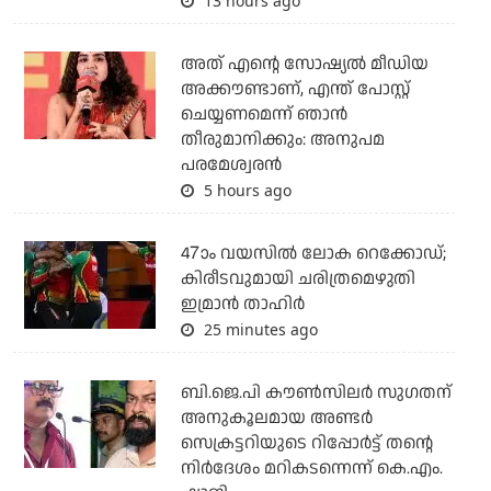
13 hours ago
അത് എന്റെ സോഷ്യല്‍ മീഡിയ
അക്കൗണ്ടാണ്, എന്ത് പോസ്റ്റ്
ചെയ്യണമെന്ന് ഞാന്‍
തീരുമാനിക്കും: അനുപമ
പരമേശ്വരന്‍
5 hours ago
47ാം വയസില്‍ ലോക റെക്കോഡ്;
കിരീടവുമായി ചരിത്രമെഴുതി
ഇമ്രാന്‍ താഹിര്‍
25 minutes ago
ബി.ജെ.പി കൗണ്‍സിലര്‍ സുഗതന്
അനുകൂലമായ അണ്ടര്‍
സെക്രട്ടറിയുടെ റിപ്പോര്‍ട്ട് തന്റെ
നിര്‍ദേശം മറികടന്നെന്ന് കെ.എം.