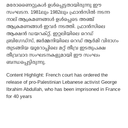
മരോണൈറ്റുകൾ ഉൾപ്പെട്ടതായിരുന്നു ഈ
സംഘടന. 1981ലും 1982ലും ഫ്രാൻസിൽ നടന്ന
നാല് ആക്രമണങ്ങൾ ഉൾപ്പെടെ അഞ്ച്
ആക്രമണങ്ങൾ ഇവർ നടത്തി. ഫ്രാൻസിലെ
ആക്ഷൻ ഡയറക്റ്റ്, ഇറ്റലിയിലെ റെഡ്
ബ്രിഗേഡ്സ്, ജർമ്മനിയിലെ റെഡ് ആർമി വിഭാഗം
തുടങ്ങിയ യൂറോപ്പിലെ മറ്റ് തീവ്ര ഇടതുപക്ഷ
തീവ്രവാദ സംഘടനകളുമായി ഈ സംഘം
ബന്ധപ്പെട്ടിരുന്നു.
Content Highlight:
French court has ordered the
release of pro-Palestinian Lebanese activist George
Ibrahim Abdullah, who has been imprisoned in France
for 40 years