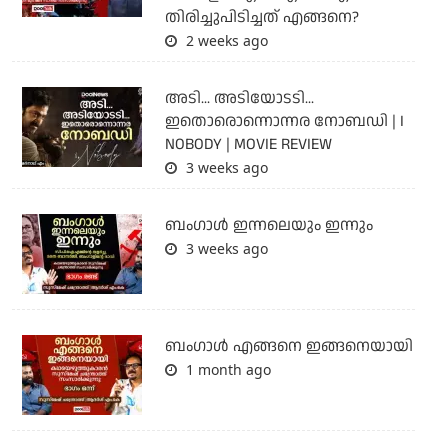
തിരിച്ചുപിടിച്ചത് എങ്ങനെ?
2 weeks ago
അടി... അടിയോടടി...
ഇതൊരൊന്നൊന്നര നോബഡി | I
NOBODY | MOVIE REVIEW
3 weeks ago
ബംഗാള്‍ ഇന്നലെയും ഇന്നും
3 weeks ago
ബം​ഗാൾ എങ്ങനെ ഇങ്ങനെയായി
1 month ago