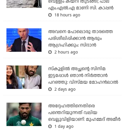
വെള്ളം കയറി തുടങ്ങി; പാല
എം.എല്‍.എ മാണി സി. കാപ്പന്‍
18 hours ago
അവനെ പോലൊരു താരത്തെ
പരിശീലിപ്പിക്കാന്‍ ആരും
ആഗ്രഹിക്കും: സിദാന്‍
2 hours ago
സ്കൂളിൽ അച്ഛന്റെ സിനിമ
ഇട്ടപ്പോൾ ഞാൻ നിർത്താൻ
പറഞ്ഞു: വിസ്മയ മോഹൻലാൽ
2 days ago
അദ്ദേഹത്തിനെതിരെ
പന്തെറിയുന്നത് വലിയ
വെല്ലുവിളിയാണ്: മുഹമ്മദ് അമീര്‍
1 day ago