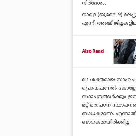
നിര്‍ദേശം.
നാളെ (ജൂലൈ 9) മലപ്പു
എന്നീ അഞ്ച് ജില്ലകളിലും 
Also Read
മഴ ശക്തമായ സാഹചര്യ
പ്രൊഫഷണല്‍ കോളേജുകള
സ്ഥാപനങ്ങള്‍ക്കും ഇന്
മറ്റ് മതപഠന സ്ഥാപനങ്
ബാധകമാണ്. എന്നാല്‍
ബാധകമായിരിക്കില്ല.