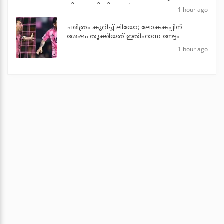
പിണറായി വിജയന്‍
1 hour ago
ചരിത്രം കുറിച്ച് ലിയോ; ലോകകപ്പിന്
ശേഷം തൂക്കിയത് ഇതിഹാസ നേട്ടം
1 hour ago