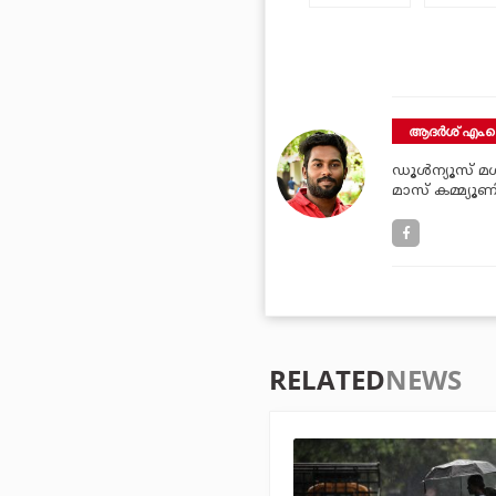
ആദർശ് എം.ക
ഡൂള്‍ന്യൂസ് മള്
മാസ് കമ്മ്യൂണ
RELATED
NEWS