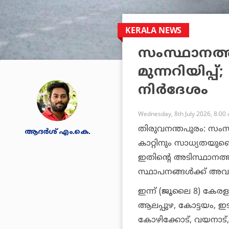
KERALA NEWS
സംസ്ഥാനത്
മുന്നറിയിപ്പ്
നിര്‍ദേശം
Wednesday, 8th July 2026, 8:00
തിരുവനന്തപുരം: സംസ്
ആദർശ് എം.കെ.
കാറ്റിനും സാധ്യതയുണ്ടെ
ഇതിന്റെ അടിസ്ഥാനത്തില
സ്ഥാപനങ്ങള്‍ക്ക് അവധിയു
ഇന്ന് (ജൂലൈ 8) കേരളത്ത
ആലപ്പുഴ, കോട്ടയം, ഇടു
കോഴിക്കോട്, വയനാട്, 