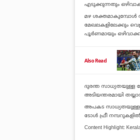
എടുക്കുന്നതും ഒഴിവാ
മഴ ശക്തമാകുമ്പോള്‍ അ
മേഖലകളിലേക്കും വെള്ള
പൂര്‍ണമായും ഒഴിവാക്
Also Read
ദുരന്ത സാധ്യതയുള്ള മേ
അടിയന്തരമായി തയ്യാറാ
അപകട സാധ്യതയുള്ള ഘട
ടോള്‍ ഫ്രീ നമ്പറുകളില
Content Highlight: Keral