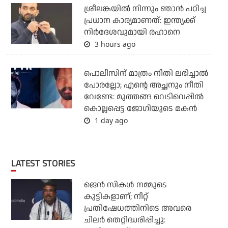
ശ്രീലങ്കയില്‍ നിന്നും ഞാന്‍ പഠിച്ച
പ്രധാന കാര്യമാണത്: ഇന്ത്യക്ക്
നിര്‍ദേശവുമായി രഹാനെ
3 hours ago
പൊലീസിന് മാത്രം നീതി ലഭിച്ചാല്‍
പോരല്ലോ; എന്റെ അച്ഛനും നീതി
വേണ്ടേ: മുത്തങ്ങ വെടിവെപ്പില്‍
കൊല്ലപ്പെട്ട ജോഗിയുടെ മകന്‍
1 day ago
LATEST STORIES
ജെന്‍ സികള്‍ നമ്മുടെ
കുട്ടികളാണ്; നീറ്റ്
പ്രതിഷേധത്തിനിടെ അവരെ
ചിലര്‍ തെറ്റിദ്ധരിപ്പിച്ചു: