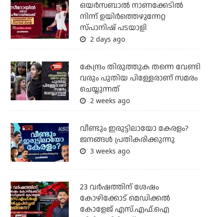
ഒയര്‍സബാൽ നാണക്കേടിൽ
നിന്ന് ഉയിർത്തെഴുന്നേറ്റ
സ്പാനിഷ് പടയാളി
2 days ago
കേന്ദ്രം തിരുത്തുക തന്നെ വേണ്ടി
വരും പുതിയ പിള്ളേരാണ് സമരം
ചെയ്യുന്നത്
2 weeks ago
വീണ്ടും ഇരുട്ടിലായോ കേരളം?
ജനങ്ങൾ പ്രതികരിക്കുന്നു
3 weeks ago
23 വർഷത്തിന് ശേഷം
കോഴിക്കോട് മെഡിക്കൽ
കോളേജ് എസ്.എഫ്.ഐ