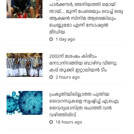
പാര്‍ക്കൗര്‍, അനിയത്തി മൊയ്
തായ്.... മൂന്ന് പേരെയും വെച്ച് ഒരു
ആക്ഷന്‍ സിനിമ ആരെങ്കിലും
ചെയ്യുമോ എന്ന് സോഷ്യല്‍
മീഡിയ
1 day ago
2002ന് ശേഷം കിരീടം
നേടാനിറങ്ങിയ ബാഴ്സ വീണു;
കപ്പ് തൂക്കി ഇറ്റാലിയൻ ടീം
2 hours ago
പ്രകൃതിയിലില്ലാത്ത പുതിയ
വൈറസുകളെ സൃഷ്ടിച്ച് എ.ഐ;
വൈദ്യശാസ്ത്ര രംഗത്ത് വന്‍
വഴിത്തിരിവ്
18 hours ago