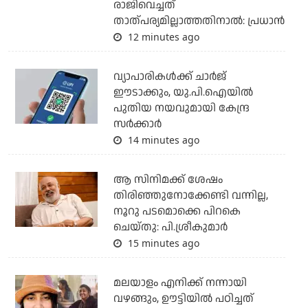
രാജിവെച്ചത്
താത്പര്യമില്ലാത്തതിനാല്‍: പ്രധാന്‍
12 minutes ago
വ്യാപാരികള്‍ക്ക് ചാര്‍ജ്
ഈടാക്കും, യു.പി.ഐയില്‍
പുതിയ നയവുമായി കേന്ദ്ര
സര്‍ക്കാര്‍
14 minutes ago
ആ സിനിമക്ക് ശേഷം
തിരിഞ്ഞുനോക്കേണ്ടി വന്നില്ല,
നൂറു പടമൊക്കെ പിറകെ
ചെയ്തു: പി.ശ്രീകുമാർ
15 minutes ago
മലയാളം എനിക്ക് നന്നായി
വഴങ്ങും, ഊട്ടിയില്‍ പഠിച്ചത്