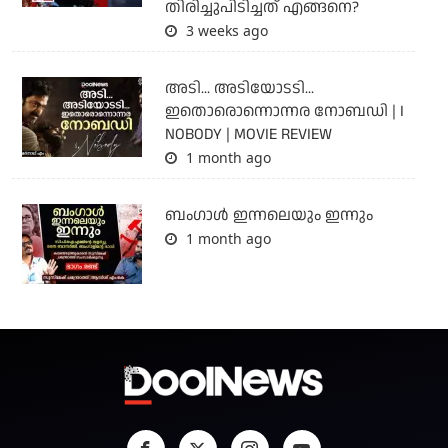
തിരിച്ചുപിടിച്ചത് എങ്ങനെ?
3 weeks ago
അടി... അടിയോടടി...
ഇതൊരൊന്നൊന്നര നോബഡി | I
NOBODY | MOVIE REVIEW
1 month ago
ബംഗാള്‍ ഇന്നലെയും ഇന്നും
1 month ago