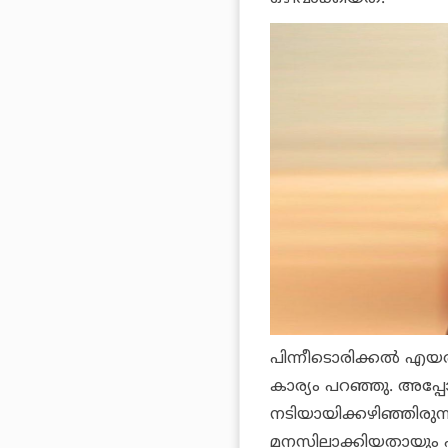
പിന്നീടൊരിക്കൽ എയ
കാര്യം പറഞ്ഞു. അപ്
നടിയായിക്കഴിഞ്ഞിരുന്
മനസിലാക്കിയതായും പ