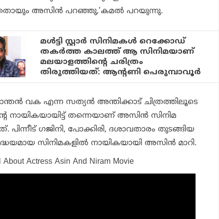
ഞതായും അസിൻ പറഞ്ഞു,’കമൽ പറയുന്നു.
മൾട്ടി സ്റ്റാർ സിനിമകൾ റെക്കോഡ്
തകർത്ത കാലത്ത് ആ സിനിമയാണ്
മലയാളത്തിന്റെ ചരിത്രം
തിരുത്തിയത്: ആന്റണി പെരുമ്പാവൂർ
ന്തൻ വക എന്ന സത്യൻ അന്തിക്കാട് ചിത്രത്തിലൂടെ
െ നായികയായിട്ട് തന്നെയാണ് അസിൻ സിനിമ
. പിന്നീട് ഗജിനി, പോക്കിരി, ദശാവതാരം തുടങ്ങിയ
്രദ്ധേയമായ സിനിമകളിൽ നായികയായി അസിൻ മാറി.
l About Actress Asin And Niram Movie