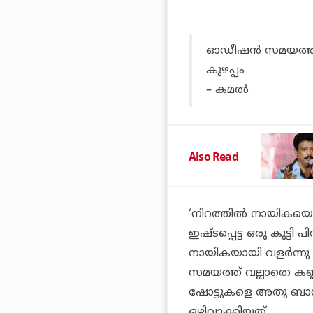
ഓഡീഷൻ സമയത്ത് വല
കുഴപ്പം
– കമൽ
Also Read
‘നിറത്തിൽ നായികയെ
ഇഷ്‌ടപ്പെട്ട ഒരു കുട്
നായികയായി വളർന്നു
സമയത്ത് വല്ലാതെ കണ്ണു
ഷോട്ടുകളെ അതു ബാധ
ഒഴിവാക്കിയത്.