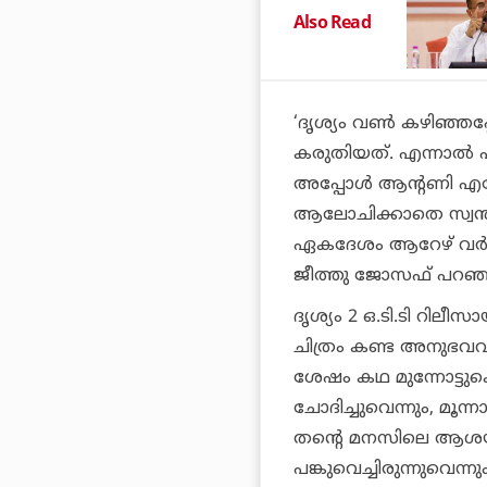
Also Read
‘ദൃശ്യം വൺ കഴിഞ്ഞ
കരുതിയത്. എന്നാൽ 
അപ്പോൾ ആന്റണി എന്നോട
ആലോചിക്കാതെ സ്വന്ത
ഏകദേശം ആറേഴ് വർഷമെ
ജീത്തു ജോസഫ് പറഞ്
ദൃശ്യം 2 ഒ.ടി.ടി റില
ചിത്രം കണ്ട അനുഭവവു
ശേഷം കഥ മുന്നോട്ട
ചോദിച്ചുവെന്നും, മൂ
തന്റെ മനസിലെ ആശയ
പങ്കുവെച്ചിരുന്നുവെ