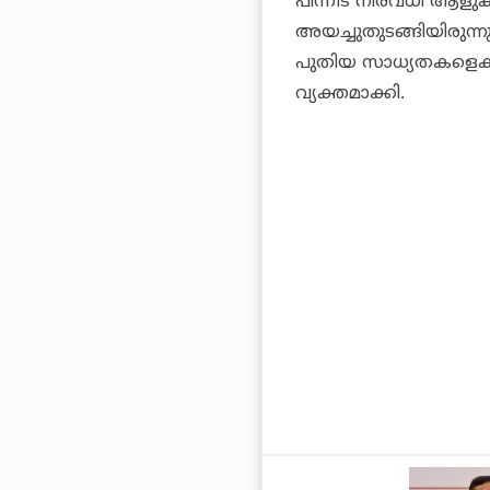
പിന്നീട് നിരവധി ആള
അയച്ചുതുടങ്ങിയിരുന്
പുതിയ സാധ്യതകളെക്ക
വ്യക്തമാക്കി.