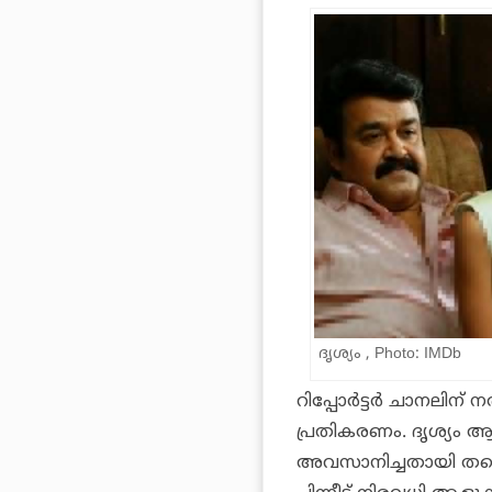
ദൃശ്യം , Photo: IMDb
റിപ്പോർട്ടർ ചാനലിന
പ്രതികരണം. ദൃശ്യം 
അവസാനിച്ചതായി തന്ന