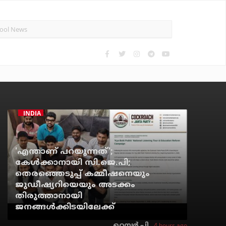
INDIA
'എന്താണ് പറയുന്നത്';
കേള്‍ക്കാനായി സി.ജെ.പി;
തെരഞ്ഞെടുപ്പ് കമ്മീഷനെയും
ജുഡീഷ്യറിയെയും അടക്കം
തിരുത്താനായി
ജനങ്ങള്‍ക്കിടയിലേക്ക്
4 hours ago
റെന്വര്‍ പി