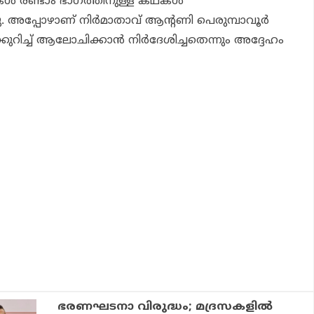
ുകൾ രണ്ടാം ഭാഗത്തിനുള്ള കഥകൾ
നു. അപ്പോഴാണ് നിർമാതാവ് ആന്റണി പെരുമ്പാവൂർ
ുറിച്ച് ആലോചിക്കാൻ നിർദേശിച്ചതെന്നും അദ്ദേഹം
ഭരണഘടനാ വിരുദ്ധം; മദ്രസകളില്‍