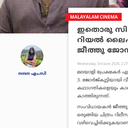
MALAYALAM CINEMA
ഇതൊരു സിന
റിയൽ ലൈഫി
ജീത്തു ജോ
Wednesday, 3rd June 2026, 2:2
മലയാളി പ്രേക്ഷകർ ഏ
നന്ദന എം.സി
3. ജോർജ്‌കുട്ടിയായി
കഥാഗതികളെയും കാ
കാത്തിരുന്നത്.
സംവിധായകൻ ജീത്തു 
ഒരുങ്ങിയ ചിത്രം റിലീ
വഴിവെച്ചിരിക്കുകയാണ്.