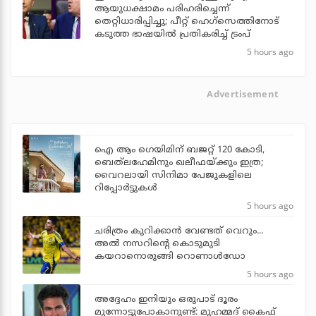
ആയുധക്ഷാമം പരിഹരിച്ചെന്ന്
തെറ്റിധാരിപ്പിച്ചു; പീറ്റ് ഹെഗ്‌സെത്തിനോട്
കടുത്ത ഭാഷയില്‍ പ്രതികരിച്ച് ട്രംപ്
5 hours ago
Advertisement
ഐ ആം ഗെയിമിന് ബജറ്റ് 120 കോടി,
ബെത്‌ലഹേമിനും ഖലീഫയ്ക്കും ഇത്ര;
വൈറലായി സിനിമാ പേജുകളിലെ
റിപ്പോര്‍ട്ടുകള്‍
5 hours ago
ചരിത്രം കുറിക്കാന്‍ വേണ്ടത് വെറും...
അല്‍ നസറിന്റെ കൊടുമുടി
കയറാനൊരുങ്ങി റൊണാള്‍ഡോ
5 hours ago
അദ്ദേഹം ഇനിയും ഒരുപാട് ദൂരം
മുന്നോട്ടുപോകാനുണ്ട്: മുഹമ്മദ് കൈഫ്