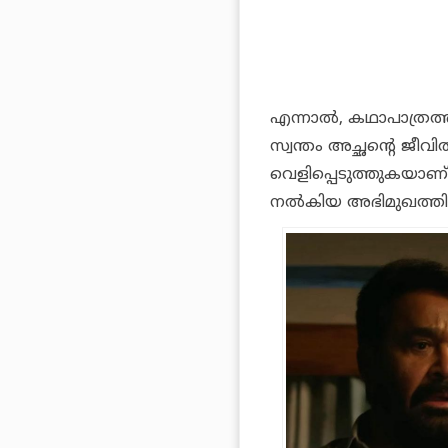
എന്നാൽ, കഥാപാത്രത
സ്വന്തം അച്ഛന്റെ ജീവ
വെളിപ്പെടുത്തുകയാണ
നൽകിയ അഭിമുഖത്തിൽ