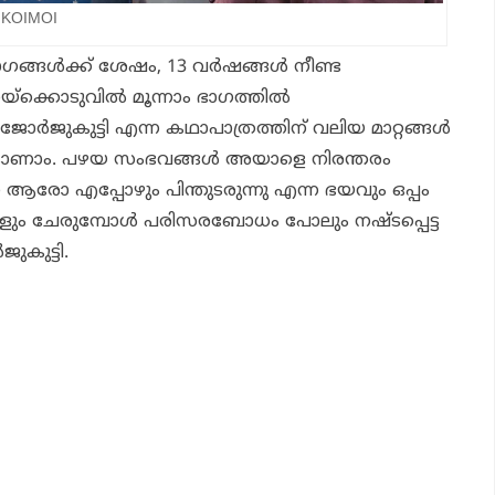
:KOIMOI
ും ഭാഗങ്ങൾക്ക് ശേഷം, 13 വർഷങ്ങൾ നീണ്ട
രയ്ക്കൊടുവിൽ മൂന്നാം ഭാഗത്തിൽ
ോർജുകുട്ടി എന്ന കഥാപാത്രത്തിന് വലിയ മാറ്റങ്ങൾ
യി കാണാം. പഴയ സംഭവങ്ങൾ അയാളെ നിരന്തരം
്നെ ആരോ എപ്പോഴും പിന്തുടരുന്നു എന്ന ഭയവും ഒപ്പം
ളും ചേരുമ്പോൾ പരിസരബോധം പോലും നഷ്ടപ്പെട്ട
കുട്ടി.