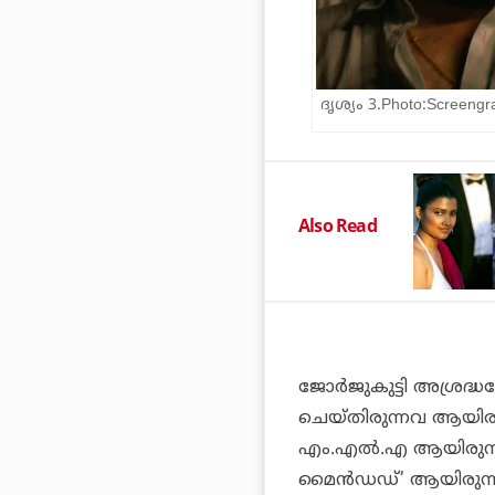
ദൃശ്യം 3.Photo:Screeng
Also Read
ജോർജുകുട്ടി അശ്രദ്
ചെയ്തിരുന്നവ ആയിരുന
എം.എൽ.എ ആയിരുന്ന 
മൈൻഡഡ്’ ആയിരുന്നു