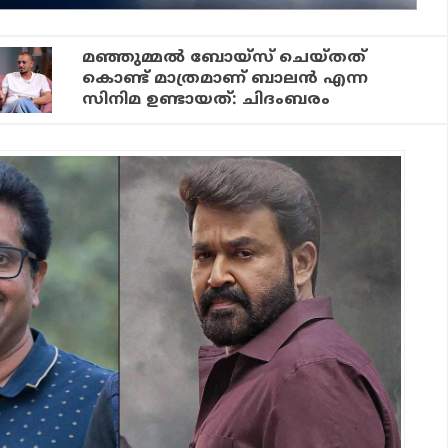
മഞ്ഞുമ്മൽ ബോയ്സ് ചെയ്തത്
കൊണ്ട് മാത്രമാണ് ബാലൻ എന്ന
സിനിമ ഉണ്ടായത്: ചിദംബരം