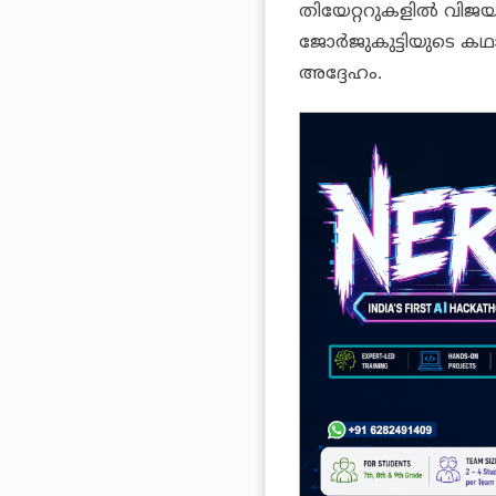
തിയേറ്ററുകളിൽ വിജയക
ജോർജുകുട്ടിയുടെ കഥ
അദ്ദേഹം.