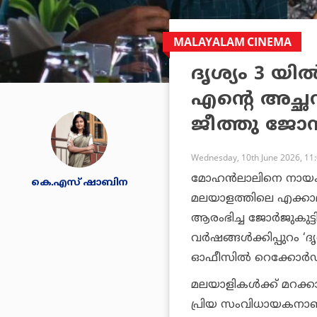
MALAYALAM CINEMA
ദൃശ്യം 3 യ
എന്റെ അച്ഛ
ജീത്തു ജോ
Wednesday, 10th June 2026, 11
മോഹൻലാലിനെ നായകന
കെ.എസ് ഷാബിന
മലയാളത്തിലെ എക്കാലത
ആരംഭിച്ച ജോർജുകുട്ട
വർഷങ്ങൾക്കിപ്പുറം ‘
ഓഫീസിൽ റെക്കോർഡു
മലയാളികൾക്ക് മറക്കാ
പ്രിയ സംവിധായകനാണ് 