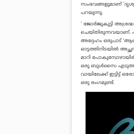
സംഭവങ്ങളുമാണ് ‘ദൃശ്യ
പറയുന്നു.
‘ ജോർജുകുട്ടി അശ്ര
ചെയ്തിരുന്നവയാണ്.
അദ്ദേഹം ഒരുപാട് ‘ആ
ഓട്ടത്തിനിടയിൽ അച്ഛൻ 
മാറി പോകുമ്പോഴായിരിക
ഒരു ബുൾസൈ എടുത്തു
വായിലേക്ക് ഇട്ടിട്ട് ഒ
ഒരു രംഗമുണ്ട്.