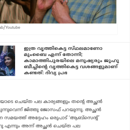
rab/Youtube
ഇത്ര വൃത്തികെട്ട സ്‌ഥലമാണോ
മുംബൈ എന്ന് തോന്നി;
കാമാത്തിപുരയിലെ മനുഷ്യരും ജുഹു
ബീച്ചിൻ്റെ വൃത്തികെട്ട വശങ്ങളുമാണ്
കണ്ടത്: ദിവ്യ പ്രഭ
ധയോടെ ചെയ്ത പല കാര്യങ്ങളും തന്റെ അച്ഛൻ
്നുവെന്ന് ജിത്തു ജോസഫ് പറയുന്നു. അച്ഛൻ
സമയത്ത് അദ്ദേഹം ഒരുപാട് ‘ആബ്സെന്റ്
 എന്നും അന്ന് അച്ഛൻ ചെയ്ത പല