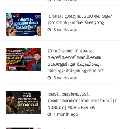
വീണ്ടും ഇരുട്ടിലായോ കേരളം?
ജനങ്ങൾ പ്രതികരിക്കുന്നു
3 weeks ago
23 വർഷത്തിന് ശേഷം
കോഴിക്കോട് മെഡിക്കൽ
കോളേജ് എസ്.എഫ്.ഐ
തിരിച്ചുപിടിച്ചത് എങ്ങനെ?
3 weeks ago
അടി... അടിയോടടി...
ഇതൊരൊന്നൊന്നര നോബഡി | I
NOBODY | MOVIE REVIEW
1 month ago