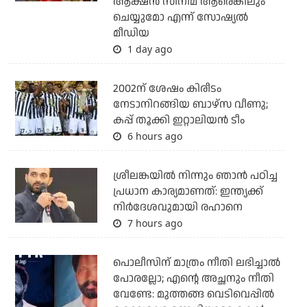
ആക്ഷന്‍ സിനിമ ആരെങ്കിലും
ചെയ്യുമോ എന്ന് സോഷ്യല്‍
മീഡിയ
1 day ago
2002ന് ശേഷം കിരീടം
നേടാനിറങ്ങിയ ബാഴ്സ വീണു;
കപ്പ് തൂക്കി ഇറ്റാലിയൻ ടീം
6 hours ago
ശ്രീലങ്കയില്‍ നിന്നും ഞാന്‍ പഠിച്ച
പ്രധാന കാര്യമാണത്: ഇന്ത്യക്ക്
നിര്‍ദേശവുമായി രഹാനെ
7 hours ago
പൊലീസിന് മാത്രം നീതി ലഭിച്ചാല്‍
പോരല്ലോ; എന്റെ അച്ഛനും നീതി
വേണ്ടേ: മുത്തങ്ങ വെടിവെപ്പില്‍