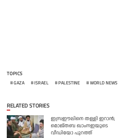
TOPICS
GAZA
ISRAEL
PALESTINE
WORLD NEWS
RELATED STORIES
ഇസ്രഈലിനെ തള്ളി ഇറാന്‍;
മൊജ്തബ ഖാംനഇയുടെ
വീഡിയോ പുറത്ത്