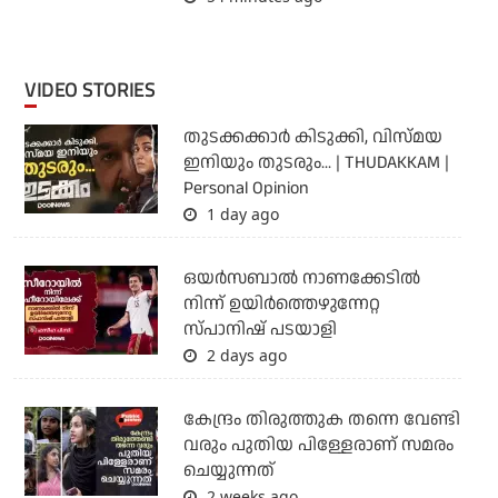
VIDEO STORIES
തുടക്കക്കാര്‍ കിടുക്കി, വിസ്മയ
ഇനിയും തുടരും... | THUDAKKAM |
Personal Opinion
1 day ago
ഒയര്‍സബാൽ നാണക്കേടിൽ
നിന്ന് ഉയിർത്തെഴുന്നേറ്റ
സ്പാനിഷ് പടയാളി
2 days ago
കേന്ദ്രം തിരുത്തുക തന്നെ വേണ്ടി
വരും പുതിയ പിള്ളേരാണ് സമരം
ചെയ്യുന്നത്
2 weeks ago