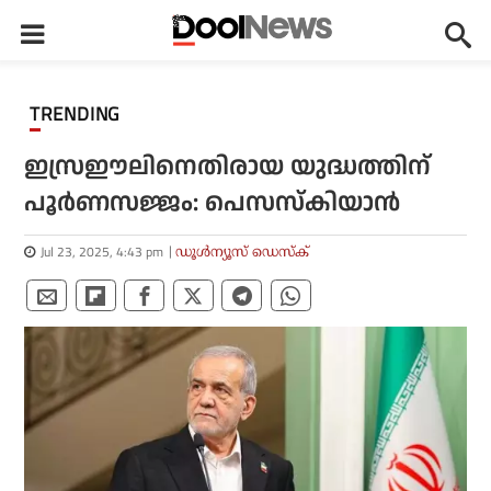
TRENDING
ഇസ്രഈലിനെതിരായ യുദ്ധത്തിന്
പൂർണസജ്ജം: പെസസ്‌കിയാന്‍
Jul 23, 2025, 4:43 pm
ഡൂള്‍ന്യൂസ് ഡെസ്‌ക്