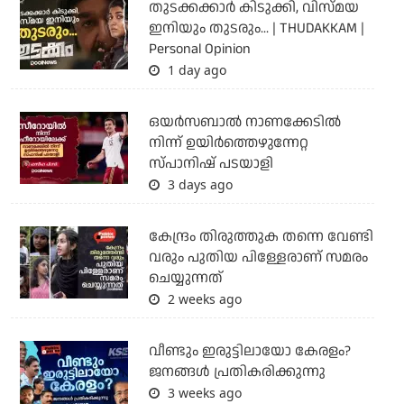
തുടക്കക്കാര്‍ കിടുക്കി, വിസ്മയ
ഇനിയും തുടരും... | THUDAKKAM |
Personal Opinion
1 day ago
ഒയര്‍സബാൽ നാണക്കേടിൽ
നിന്ന് ഉയിർത്തെഴുന്നേറ്റ
സ്പാനിഷ് പടയാളി
3 days ago
കേന്ദ്രം തിരുത്തുക തന്നെ വേണ്ടി
വരും പുതിയ പിള്ളേരാണ് സമരം
ചെയ്യുന്നത്
2 weeks ago
വീണ്ടും ഇരുട്ടിലായോ കേരളം?
ജനങ്ങൾ പ്രതികരിക്കുന്നു
3 weeks ago