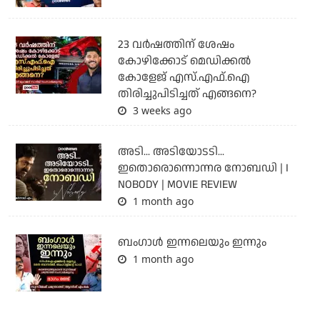
23 വർഷത്തിന് ശേഷം
കോഴിക്കോട് മെഡിക്കൽ
കോളേജ് എസ്.എഫ്.ഐ
തിരിച്ചുപിടിച്ചത് എങ്ങനെ?
3 weeks ago
അടി... അടിയോടടി...
ഇതൊരൊന്നൊന്നര നോബഡി | I
NOBODY | MOVIE REVIEW
1 month ago
ബംഗാള്‍ ഇന്നലെയും ഇന്നും
1 month ago