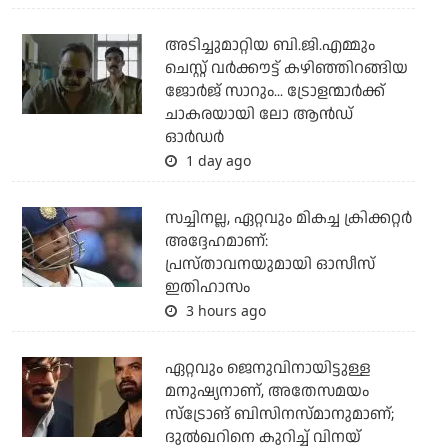
അടിച്ചുമാറ്റിയ ബി.ജി.എമ്മും
ചെസ്റ്റ് വര്‍ക്കൗട്ട് കഴിഞ്ഞിറങ്ങിയ
ജോര്‍ജ് സാറും... ട്രോളന്മാര്‍ക്ക്
ചാകരയായി ലോ ആന്‍ഡ്
ഓര്‍ഡര്‍
1 day ago
സച്ചിനല്ല, ഏറ്റവും മികച്ച ക്രിക്കറ്റര്‍
അദ്ദേഹമാണ്:
പ്രസ്താവനയുമായി ഓസീസ്
ഇതിഹാസം
3 hours ago
ഏറ്റവും ജെനുവിനായിട്ടുള്ള
മനുഷ്യനാണ്, അതേസമയം
സ്‌ട്രോങ് ബിസിനസ്മാനുമാണ്;
ദുല്‍ഖറിനെ കുറിച്ച് വിനയ്