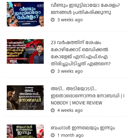
വീണ്ടും ഇരുട്ടിലായോ കേരളം?
ജനങ്ങൾ പ്രതികരിക്കുന്നു
3 weeks ago
23 വർഷത്തിന് ശേഷം
കോഴിക്കോട് മെഡിക്കൽ
കോളേജ് എസ്.എഫ്.ഐ
തിരിച്ചുപിടിച്ചത് എങ്ങനെ?
3 weeks ago
അടി... അടിയോടടി...
ഇതൊരൊന്നൊന്നര നോബഡി | I
NOBODY | MOVIE REVIEW
4 weeks ago
ബംഗാള്‍ ഇന്നലെയും ഇന്നും
1 month ago