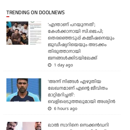
TRENDING ON DOOLNEWS
'എന്താണ് പറയുന്നത്';
കേള്‍ക്കാനായി സി.ജെ.പി;
തെരഞ്ഞെടുപ്പ് കമ്മീഷനെയും
ജുഡീഷ്യറിയെയും അടക്കം
തിരുത്താനായി
ജനങ്ങള്‍ക്കിടയിലേക്ക്
1 day ago
'അന്ന് നിങ്ങള്‍ എഴുതിയ
ലേഖനമാണ് എന്റെ ജീവിതം
മാറ്റിമറിച്ചത്':
വെളിപ്പെടുത്തലുമായി അശ്വിന്‍
6 hours ago
ലാല്‍ സാറിനെ സെക്കന്‍ഡറി