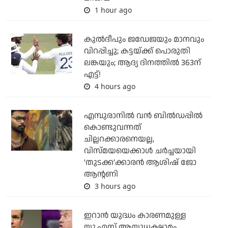
1 hour ago
കുല്‍ദീപും ജഡേജയും മാനവും
വിറപ്പിച്ചു; കട്ടയ്ക്ക് പൊരുതി
ലങ്കയും; ആദ്യ ദിനത്തില്‍ 363ന്
എട്ട്!
4 hours ago
എമ്പുരാനില്‍ വന്‍ ബില്‍ഡപ്പില്‍
കൊണ്ടുവന്നത്
ചില്ലറക്കാരനെയല്ല,
വിസ്മയയെക്കാള്‍ ചര്‍ച്ചയായി
'തുടക്ക'ക്കാരന്‍ ആശിഷ് ജോ
ആന്റണി
3 hours ago
ഇറാന്‍ യുദ്ധം കാരണമുള്ള
യു.എസ് ആയുധക്ഷാമം