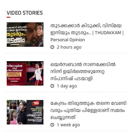
VIDEO STORIES
തുടക്കക്കാര്‍ കിടുക്കി, വിസ്മയ
ഇനിയും തുടരും... | THUDAKKAM |
Personal Opinion
2 hours ago
ഒയര്‍സബാൽ നാണക്കേടിൽ
നിന്ന് ഉയിർത്തെഴുന്നേറ്റ
സ്പാനിഷ് പടയാളി
1 day ago
കേന്ദ്രം തിരുത്തുക തന്നെ വേണ്ടി
വരും പുതിയ പിള്ളേരാണ് സമരം
ചെയ്യുന്നത്
1 week ago