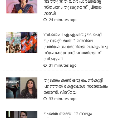
നടത്തുന്നത് വരെ പാര്‍ലമെന്റ്
സ്തംഭനം തുടരുമെന്ന് പ്രിയങ്ക
ഗാന്ധി
24 minutes ago
'സി.ജെ.പി എ.എ.പിയുടെ പെറ്റ്
പ്രൊജക്ട്': ജന്തര്‍ മന്ദറിലെ
പ്രതിഷേധം മോദിയെ ലക്ഷ്യം വച്ച
സ്‌പോണ്‍സേഡ് പദ്ധതിയെന്ന്
ബി.ജെ.പി
31 minutes ago
തുടക്കം കണ്ട് ഒരു പെൺകുട്ടി
പറഞ്ഞത് കേട്ടപ്പോൾ സന്തോഷം
തോന്നി: വിസ്മയ
33 minutes ago
ചെയ്ത അഞ്ചില്‍ നാലും