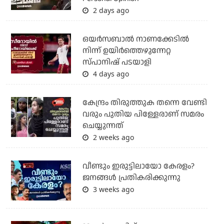
2 days ago
ഒയര്‍സബാൽ നാണക്കേടിൽ
നിന്ന് ഉയിർത്തെഴുന്നേറ്റ
സ്പാനിഷ് പടയാളി
4 days ago
കേന്ദ്രം തിരുത്തുക തന്നെ വേണ്ടി
വരും പുതിയ പിള്ളേരാണ് സമരം
ചെയ്യുന്നത്
2 weeks ago
വീണ്ടും ഇരുട്ടിലായോ കേരളം?
ജനങ്ങൾ പ്രതികരിക്കുന്നു
3 weeks ago