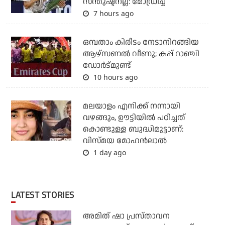
സന്തുഷ്ടനല്ല: മോഡ്രിച്ച്
7 hours ago
ഒമ്പതാം കിരീടം നേടാനിറങ്ങിയ
ആഴ്സണല്‍ വീണു; കപ്പ് റാഞ്ചി
ഡോര്‍ട്മുണ്ട്
10 hours ago
മലയാളം എനിക്ക് നന്നായി
വഴങ്ങും, ഊട്ടിയില്‍ പഠിച്ചത്
കൊണ്ടുള്ള ബുദ്ധിമുട്ടാണ്:
വിസ്മയ മോഹന്‍ലാല്‍
1 day ago
LATEST STORIES
അമിത് ഷാ പ്രസ്താവന