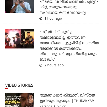
ഫീമെയില്‍ ലീഡ് പടങ്ങള്‍... എല്ലാം
ഹിറ്റ്, ഇതുപോലൊരു
സംവിധായകന്‍ വേറെയില്ല
1 hour ago
ചാറ്റ് ജി.പി.ടിയുമില്ല,
തമിഴാളവുമില്ല; ഇത്തവണ
മലയാളിയെ കൂട്ടുപിടിച്ച് നടത്തിയ
അനിരുദ്ധ് കത്തിക്കല്‍...
തിയേറ്ററുകള്‍ ഇളക്കിമറിച്ച ബും
ബാ ഡിഗ
2 hours ago
VIDEO STORIES
തുടക്കക്കാര്‍ കിടുക്കി, വിസ്മയ
ഇനിയും തുടരും... | THUDAKKAM |
Personal Opinion