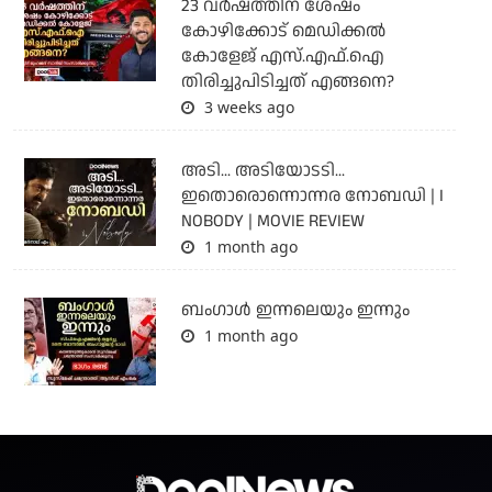
23 വർഷത്തിന് ശേഷം
കോഴിക്കോട് മെഡിക്കൽ
കോളേജ് എസ്.എഫ്.ഐ
തിരിച്ചുപിടിച്ചത് എങ്ങനെ?
3 weeks ago
അടി... അടിയോടടി...
ഇതൊരൊന്നൊന്നര നോബഡി | I
NOBODY | MOVIE REVIEW
1 month ago
ബംഗാള്‍ ഇന്നലെയും ഇന്നും
1 month ago