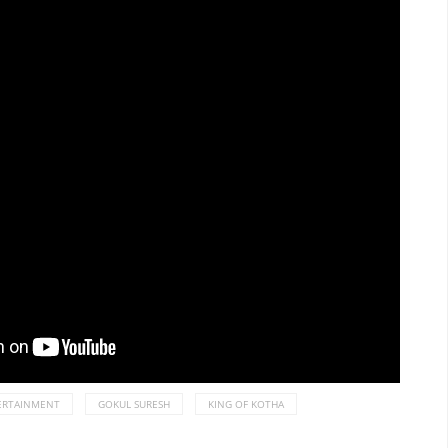
ERTAINMENT
GOKUL SURESH
KING OF KOTHA