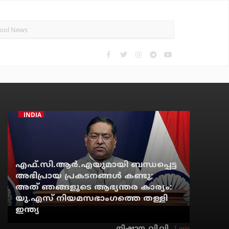
INDIA
എഫ്.സി.ആര്‍.എയുമായി ബന്ധപ്പെട്ട
അഭിപ്രായ പ്രകടനങ്ങള്‍ കണ്ടു;
അത് ഞങ്ങളുടെ ആഭ്യന്തര കാര്യം:
യു.എസ് നിയമസഭാംഗത്തെ തള്ളി
ഇന്ത്യ
1 min
നിഷാന. വി.വി