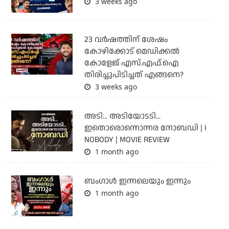
3 weeks ago
23 വർഷത്തിന് ശേഷം
കോഴിക്കോട് മെഡിക്കൽ
കോളേജ് എസ്.എഫ്.ഐ
തിരിച്ചുപിടിച്ചത് എങ്ങനെ?
3 weeks ago
അടി... അടിയോടടി...
ഇതൊരൊന്നൊന്നര നോബഡി | I
NOBODY | MOVIE REVIEW
1 month ago
ബംഗാള്‍ ഇന്നലെയും ഇന്നും
1 month ago