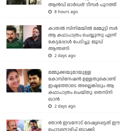
ആൻഡ് ഓർഡർ’ ടീസർ പുറത്ത്
8 hours ago
കാതൽ സിനിമയിൽ മമ്മൂട്ടി സർ
ആ കഥാപാത്രം ചെയ്യുന്നു എന്ന്
കേട്ടപ്പോൾ പേടിച്ചു: ജൂഡ്
ആന്തണി
2 days ago
മമ്മൂക്കയുമായുള്ള
കോമ്പിനേഷൻ ഉള്ളതുകൊണ്ട്
ഇഷ്ടത്തോടെ അല്ലെങ്കിലും ആ
കഥാപാത്രം ചെയ്തു: തെസ്നി
ഖാൻ
2 days ago
ഞാന്‍ ഇവനോട് ദേഷ്യപ്പെട്ടത് ഈ
പൊട്ടനൊഴിച്ച് ബാക്കി