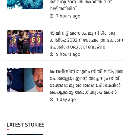
വൈദ്യശാസ്ത്ര രംഗത്ത് വന്‍
വഴിത്തിരിവ്
7 hours ago
45 മിനിട്ട് മത്സരം, മൂന്ന് ടീം, ഒറ്റ
കിരീടം; 2002ന് ശേഷം ത്രികോണ
പോരിനൊരുങ്ങി ബാഴ്‌സ
9 hours ago
പൊലീസിന് മാത്രം നീതി ലഭിച്ചാല്‍
പോരല്ലോ; എന്റെ അച്ഛനും നീതി
വേണ്ടേ: മുത്തങ്ങ വെടിവെപ്പില്‍
കൊല്ലപ്പെട്ട ജോഗിയുടെ മകന്‍
1 day ago
LATEST STORIES