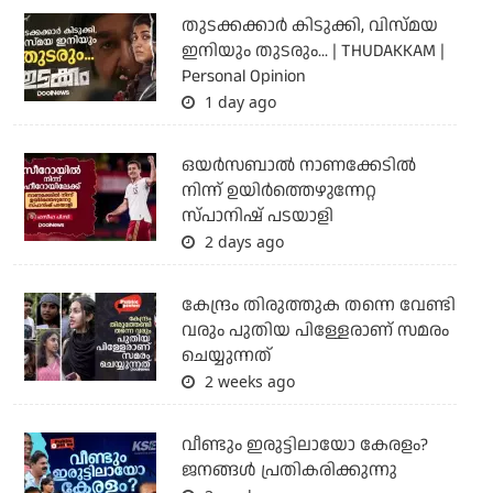
തുടക്കക്കാര്‍ കിടുക്കി, വിസ്മയ
ഇനിയും തുടരും... | THUDAKKAM |
Personal Opinion
1 day ago
ഒയര്‍സബാൽ നാണക്കേടിൽ
നിന്ന് ഉയിർത്തെഴുന്നേറ്റ
സ്പാനിഷ് പടയാളി
2 days ago
കേന്ദ്രം തിരുത്തുക തന്നെ വേണ്ടി
വരും പുതിയ പിള്ളേരാണ് സമരം
ചെയ്യുന്നത്
2 weeks ago
വീണ്ടും ഇരുട്ടിലായോ കേരളം?
ജനങ്ങൾ പ്രതികരിക്കുന്നു