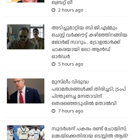
ബ്രെറ്റ് ലീ
2 hours ago
അടിച്ചുമാറ്റിയ ബി.ജി.എമ്മും
ചെസ്റ്റ് വര്‍ക്കൗട്ട് കഴിഞ്ഞിറങ്ങിയ
ജോര്‍ജ് സാറും... ട്രോളന്മാര്‍ക്ക്
ചാകരയായി ലോ ആന്‍ഡ്
ഓര്‍ഡര്‍
5 hours ago
മുസ്‌ലീം വിരുദ്ധ
പരാമര്‍ശങ്ങള്‍ക്ക് തിരിച്ചടി; ട്രംപ്
പിന്തുണച്ച നേതാവിന്
തെരഞ്ഞെടുപ്പില്‍ തോല്‍വി
7 hours ago
സുദര്‍ശന് പകരം രണ്ട് ചോയിസ്;
ലങ്കയ്‌ക്കെതിരായ ടെസ്റ്റില്‍ ആര്?