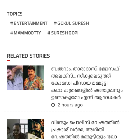
TOPICS
ENTERTAINMENT
GOKUL SURESH
MAMMOOTTY
SURESH GOPI
RELATED STORIES
ബല്‍റാം, താരാദാസ്, ജോസഫ്
അലക്‌സ്... സീക്വലെടുത്ത്
കോമഡി പീസായ മമ്മൂട്ടി
കഥാപാത്രങ്ങളില്‍ ഷണ്മുഖനും
ഉണ്ടാകുമോ എന്ന് ആരാധകര്‍
2 hours ago
വീണ്ടും പൊലീസ് വേഷത്തിൽ
പ്രകാശ് വർമ്മ, അഥിതി
വേഷത്തിൽ മമ്മൂട്ടിയും ‘ലോ