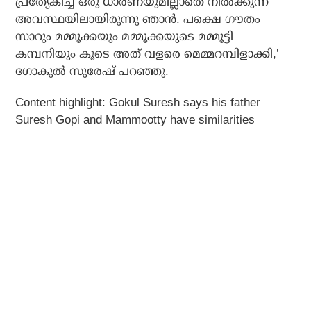
പ്രത്യേകിച്ച് ഒരു ധാരണയുമില്ലാതെ നില്‍ക്കുന്ന
അവസ്ഥയിലായിരുന്നു ഞാന്‍. പക്ഷെ ഗൗതം
സാറും മമ്മൂക്കയും മമ്മൂക്കയുടെ മമ്മൂട്ടി
കമ്പനിയും കൂടെ അത് വളരെ മെമ്മറമ്പിളാക്കി,’
ഗോകുല്‍ സുരേഷ് പറഞ്ഞു.
Content highlight: Gokul Suresh says his father
Suresh Gopi and Mammootty have similarities