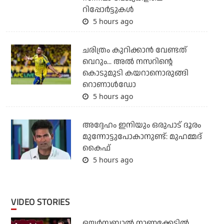
റിപ്പോര്‍ട്ടുകള്‍
5 hours ago
ചരിത്രം കുറിക്കാന്‍ വേണ്ടത്
വെറും... അല്‍ നസറിന്റെ
കൊടുമുടി കയറാനൊരുങ്ങി
റൊണാള്‍ഡോ
5 hours ago
അദ്ദേഹം ഇനിയും ഒരുപാട് ദൂരം
മുന്നോട്ടുപോകാനുണ്ട്: മുഹമ്മദ്
കൈഫ്
5 hours ago
VIDEO STORIES
ഒയര്‍സബാൽ നാണക്കേടിൽ