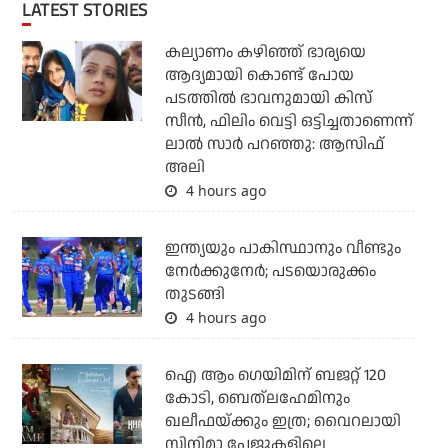
LATEST STORIES
കല്യാണം കഴിഞ്ഞ് ഭാര്യയെ
ആദ്യമായി കൊണ്ട് പോയ
പടത്തില്‍ ഭാവനുമായി കിസ്
സീന്‍, ഫിലിം വെട്ടി ഒട്ടിച്ചതാണെന്ന്
ലാല്‍ സാര്‍ പറഞ്ഞു: ആസിഫ്
അലി
4 hours ago
ഇന്ത്യയും പാകിസ്ഥാനും വീണ്ടും
നേര്‍ക്കുനേര്‍; പടയൊരുക്കം
തുടങ്ങി
4 hours ago
ഐ ആം ഗെയിമിന് ബജറ്റ് 120
കോടി, ബെത്‌ലഹേമിനും
ഖലീഫയ്ക്കും ഇത്ര; വൈറലായി
സിനിമാ പേജുകളിലെ