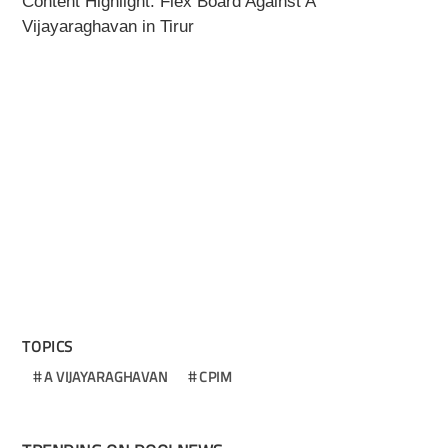
Content Highlight: Flex Board Against A
Vijayaraghavan in Tirur
TOPICS
A VIJAYARAGHAVAN
CPIM