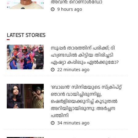
അവന്‍: റൊണാള്‍ഡോ
9 hours ago
LATEST STORIES
സൂപ്പര്‍ താരത്തിന് പരിക്ക്; ദി
ഹണ്ട്രഡില്‍ കിട്ടിയ തിരിച്ചടി
ഏഷ്യാ കപ്പിലും ഏല്‍ക്കുമോ?
22 minutes ago
‘ബാലൻ’ സിനിമയുടെ സ്ക്രിപ്റ്റ്
ഞാൻ വായിച്ചിരുന്നില്ല,
ഷെർളിയെക്കുറിച്ച് കൂടുതൽ
അറിയില്ലായിരുന്നു: അർച്ചന
പത്മിനി
34 minutes ago