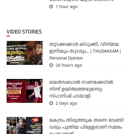
1 hour ago
VIDEO STORIES
തുടക്കക്കാര്‍ കിടുക്കി, വിസ്മയ
ഇനിയും തുടരും... | THUDAKKAM |
Personal Opinion
20 hours ago
ഒയര്‍സബാൽ നാണക്കേടിൽ
നിന്ന് ഉയിർത്തെഴുന്നേറ്റ
സ്പാനിഷ് പടയാളി
2 days ago
കേന്ദ്രം തിരുത്തുക തന്നെ വേണ്ടി
വരും പുതിയ പിള്ളേരാണ് സമരം