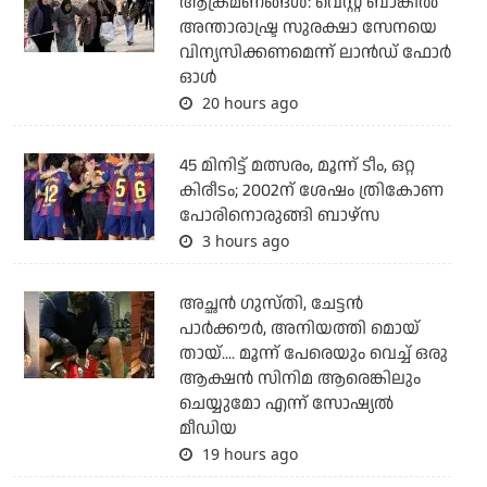
ആക്രമണങ്ങള്‍: വെസ്റ്റ് ബാങ്കില്‍
അന്താരാഷ്ട്ര സുരക്ഷാ സേനയെ
വിന്യസിക്കണമെന്ന് ലാന്‍ഡ് ഫോര്‍
ഓള്‍
20 hours ago
45 മിനിട്ട് മത്സരം, മൂന്ന് ടീം, ഒറ്റ
കിരീടം; 2002ന് ശേഷം ത്രികോണ
പോരിനൊരുങ്ങി ബാഴ്‌സ
3 hours ago
അച്ഛന്‍ ഗുസ്തി, ചേട്ടന്‍
പാര്‍ക്കൗര്‍, അനിയത്തി മൊയ്
തായ്.... മൂന്ന് പേരെയും വെച്ച് ഒരു
ആക്ഷന്‍ സിനിമ ആരെങ്കിലും
ചെയ്യുമോ എന്ന് സോഷ്യല്‍
മീഡിയ
19 hours ago