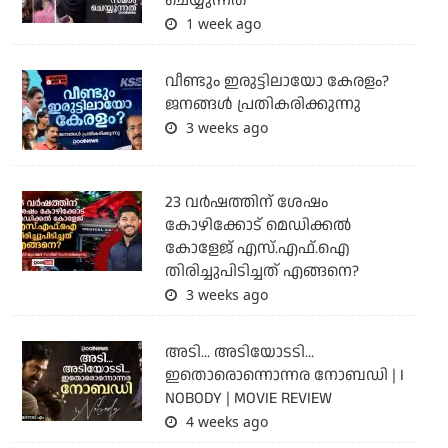
ചെയ്യുന്നത്
1 week ago
വീണ്ടും ഇരുട്ടിലായോ കേരളം?
ജനങ്ങൾ പ്രതികരിക്കുന്നു
3 weeks ago
23 വർഷത്തിന് ശേഷം
കോഴിക്കോട് മെഡിക്കൽ
കോളേജ് എസ്.എഫ്.ഐ
തിരിച്ചുപിടിച്ചത് എങ്ങനെ?
3 weeks ago
അടി... അടിയോടടി...
ഇതൊരൊന്നൊന്നര നോബഡി | I
NOBODY | MOVIE REVIEW
4 weeks ago