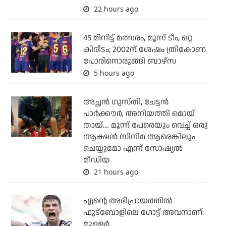
22 hours ago
45 മിനിട്ട് മത്സരം, മൂന്ന് ടീം, ഒറ്റ
കിരീടം; 2002ന് ശേഷം ത്രികോണ
പോരിനൊരുങ്ങി ബാഴ്‌സ
5 hours ago
അച്ഛന്‍ ഗുസ്തി, ചേട്ടന്‍
പാര്‍ക്കൗര്‍, അനിയത്തി മൊയ്
തായ്.... മൂന്ന് പേരെയും വെച്ച് ഒരു
ആക്ഷന്‍ സിനിമ ആരെങ്കിലും
ചെയ്യുമോ എന്ന് സോഷ്യല്‍
മീഡിയ
21 hours ago
എന്റെ അഭിപ്രായത്തില്‍
ഫുട്‌ബോളിലെ ഗോട്ട് അവനാണ്:
മുള്ളര്‍