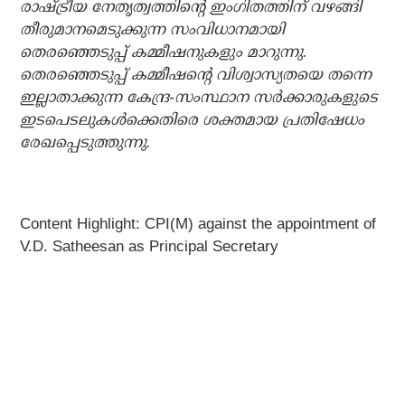
രാഷ്ട്രീയ നേതൃത്വത്തിന്റെ ഇംഗിതത്തിന് വഴങ്ങി
തീരുമാനമെടുക്കുന്ന സംവിധാനമായി
തെരഞ്ഞെടുപ്പ് കമ്മീഷനുകളും മാറുന്നു.
തെരഞ്ഞെടുപ്പ് കമ്മീഷന്റെ വിശ്വാസ്യതയെ തന്നെ
ഇല്ലാതാക്കുന്ന കേന്ദ്ര-സംസ്ഥാന സര്‍ക്കാരുകളുടെ
ഇടപെടലുകള്‍ക്കെതിരെ ശക്തമായ പ്രതിഷേധം
രേഖപ്പെടുത്തുന്നു.
Content Highlight: CPI(M) against the appointment of
V.D. Satheesan as Principal Secretary