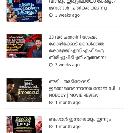
വീണ്ടും ഇരുട്ടിലായോ കേരളം?
ജനങ്ങൾ പ്രതികരിക്കുന്നു
3 weeks ago
23 വർഷത്തിന് ശേഷം
കോഴിക്കോട് മെഡിക്കൽ
കോളേജ് എസ്.എഫ്.ഐ
തിരിച്ചുപിടിച്ചത് എങ്ങനെ?
3 weeks ago
അടി... അടിയോടടി...
ഇതൊരൊന്നൊന്നര നോബഡി | I
NOBODY | MOVIE REVIEW
1 month ago
ബംഗാള്‍ ഇന്നലെയും ഇന്നും
1 month ago