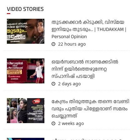
VIDEO STORIES
തുടക്കക്കാര്‍ കിടുക്കി, വിസ്മയ
ഇനിയും തുടരും... | THUDAKKAM |
Personal Opinion
22 hours ago
ഒയര്‍സബാൽ നാണക്കേടിൽ
നിന്ന് ഉയിർത്തെഴുന്നേറ്റ
സ്പാനിഷ് പടയാളി
2 days ago
കേന്ദ്രം തിരുത്തുക തന്നെ വേണ്ടി
വരും പുതിയ പിള്ളേരാണ് സമരം
ചെയ്യുന്നത്
2 weeks ago