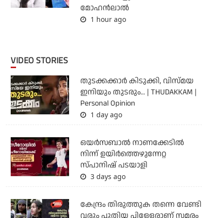
മോഹൻലാൽ
1 hour ago
VIDEO STORIES
തുടക്കക്കാര്‍ കിടുക്കി, വിസ്മയ
ഇനിയും തുടരും... | THUDAKKAM |
Personal Opinion
1 day ago
ഒയര്‍സബാൽ നാണക്കേടിൽ
നിന്ന് ഉയിർത്തെഴുന്നേറ്റ
സ്പാനിഷ് പടയാളി
3 days ago
കേന്ദ്രം തിരുത്തുക തന്നെ വേണ്ടി
വരും പുതിയ പിള്ളേരാണ് സമരം