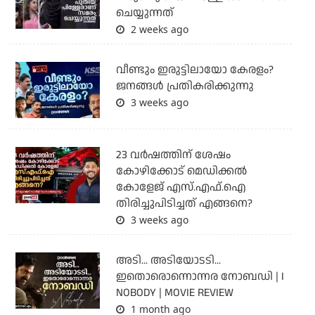
ചെയ്യുന്നത്
2 weeks ago
വീണ്ടും ഇരുട്ടിലായോ കേരളം?
ജനങ്ങൾ പ്രതികരിക്കുന്നു
3 weeks ago
23 വർഷത്തിന് ശേഷം
കോഴിക്കോട് മെഡിക്കൽ
കോളേജ് എസ്.എഫ്.ഐ
തിരിച്ചുപിടിച്ചത് എങ്ങനെ?
3 weeks ago
അടി... അടിയോടടി...
ഇതൊരൊന്നൊന്നര നോബഡി | I
NOBODY | MOVIE REVIEW
1 month ago