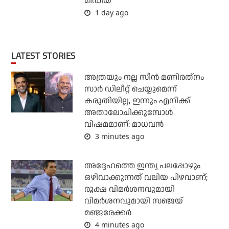
മീഡിയ
1 day ago
LATEST STORIES
അത്രയും നല്ല സീന്‍ മണിരത്‌നം
സാര്‍ ഡിലീറ്റ് ചെയ്യുമെന്ന്
കരുതിയില്ല, ഇന്നും എനിക്ക്
അതാലോചിക്കുമ്പോള്‍
വിഷമമാണ്: മാധവന്‍
3 minutes ago
അദ്ദേഹത്തെ ഇന്ത്യ പലപ്പോഴും
ഒഴിവാക്കുന്നത് വലിയ പിഴവാണ്;
രൂക്ഷ വിമര്‍ശനവുമായി
വിമര്‍ശനവുമായി സഞ്ജയ്
മഞ്ജരേക്കര്‍
4 minutes ago