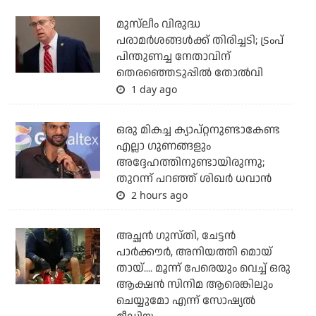
മുസ്‌ലീം വിരുദ്ധ
പരാമര്‍ശങ്ങള്‍ക്ക് തിരിച്ചടി; ട്രംപ്
പിന്തുണച്ച നേതാവിന്
തെരഞ്ഞെടുപ്പില്‍ തോല്‍വി
1 day ago
ഒരു മികച്ച ക്യാപ്റ്റനുണ്ടാകേണ്ട
എല്ലാ ഗുണങ്ങളും
അദ്ദേഹത്തിനുണ്ടായിരുന്നു;
തുറന്ന് പറഞ്ഞ് ശിഖര്‍ ധവാന്‍
2 hours ago
അച്ഛന്‍ ഗുസ്തി, ചേട്ടന്‍
പാര്‍ക്കൗര്‍, അനിയത്തി മൊയ്
തായ്.... മൂന്ന് പേരെയും വെച്ച് ഒരു
ആക്ഷന്‍ സിനിമ ആരെങ്കിലും
ചെയ്യുമോ എന്ന് സോഷ്യല്‍