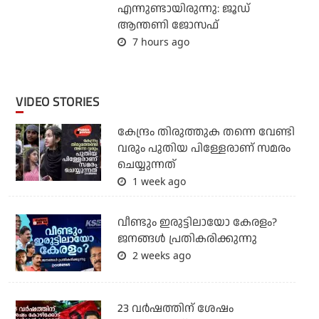
എന്നുണ്ടായിരുന്നു: ജൂഡ്
ആന്തണി ജോസഫ്
7 hours ago
VIDEO STORIES
കേന്ദ്രം തിരുത്തുക തന്നെ വേണ്ടി
വരും പുതിയ പിള്ളേരാണ് സമരം
ചെയ്യുന്നത്
1 week ago
വീണ്ടും ഇരുട്ടിലായോ കേരളം?
ജനങ്ങൾ പ്രതികരിക്കുന്നു
2 weeks ago
23 വർഷത്തിന് ശേഷം