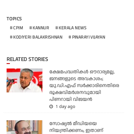
TOPICS
CPIM
KANNUR
KERALA NEWS
KODIYERI BALAKRISHNAN
PINARAYI VIJAYAN
RELATED STORIES
ക്ഷേമപദ്ധതികള്‍ ഔദാര്യമല്ല,
ജനങ്ങളുടെ അവകാശം;
യു.ഡി.എഫ് സര്‍ക്കാരിനെതിരെ
രൂക്ഷവിമര്‍ശനവുമായി
പിണറായി വിജയന്‍
1 day ago
സോഷ്യല്‍ മീഡിയയെ
നിയന്ത്രിക്കണം, ഇതാണ്