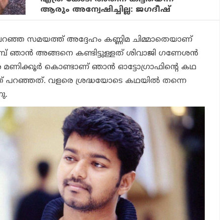
ആരും അന്വേഷിച്ചില്ല: ജഗദീഷ്
ഞ്ഞ സമയത്ത് അദ്ദേഹം കണ്ണിമ ചിമ്മാതെയാണ്
മുമ്പ് ഞാന്‍ അങ്ങനെ കണ്ടിട്ടുള്ളത് ശിവാജി ഗണേശന്‍
ര മണിക്കൂര്‍ കൊണ്ടാണ് ഞാന്‍ ഓട്ടോഗ്രാഫിന്റെ കഥ
ത് പറഞ്ഞത്. വളരെ ശ്രദ്ധയോടെ കഥയില്‍ തന്നെ
ു.