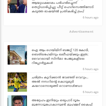
ആയുധക്ഷാമം പരിഹരിച്ചെന്ന്
തെറ്റിധാരിപ്പിച്ചു; പീറ്റ് ഹെഗ്‌സെത്തിനോട്
കടുത്ത ഭാഷയില്‍ പ്രതികരിച്ച് ട്രംപ്
6 hours ago
Advertisement
ഐ ആം ഗെയിമിന് ബജറ്റ് 120 കോടി,
ബെത്‌ലഹേമിനും ഖലീഫയ്ക്കും ഇത്ര;
വൈറലായി സിനിമാ പേജുകളിലെ
റിപ്പോര്‍ട്ടുകള്‍
6 hours ago
ചരിത്രം കുറിക്കാന്‍ വേണ്ടത് വെറും...
അല്‍ നസറിന്റെ കൊടുമുടി
കയറാനൊരുങ്ങി റൊണാള്‍ഡോ
6 hours ago
അദ്ദേഹം ഇനിയും ഒരുപാട് ദൂരം
മുന്നോട്ടുപോകാനുണ്ട്: മുഹമ്മദ് കൈഫ്