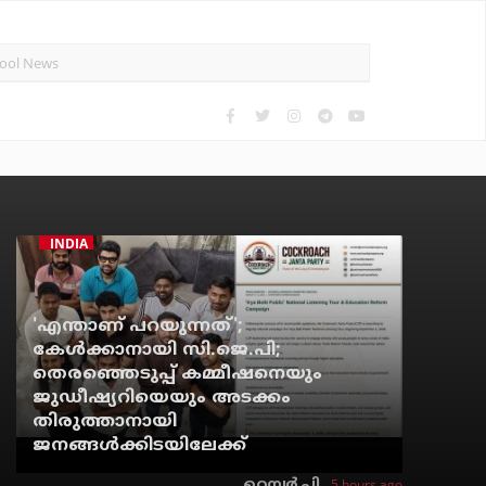
INDIA
'എന്താണ് പറയുന്നത്';
കേള്‍ക്കാനായി സി.ജെ.പി;
തെരഞ്ഞെടുപ്പ് കമ്മീഷനെയും
ജുഡീഷ്യറിയെയും അടക്കം
തിരുത്താനായി
ജനങ്ങള്‍ക്കിടയിലേക്ക്
5 hours ago
റെന്വര്‍ പി