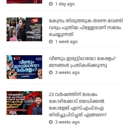
1 day ago
കേന്ദ്രം തിരുത്തുക തന്നെ വേണ്ടി
വരും പുതിയ പിള്ളേരാണ് സമരം
ചെയ്യുന്നത്
1 week ago
വീണ്ടും ഇരുട്ടിലായോ കേരളം?
ജനങ്ങൾ പ്രതികരിക്കുന്നു
3 weeks ago
23 വർഷത്തിന് ശേഷം
കോഴിക്കോട് മെഡിക്കൽ
കോളേജ് എസ്.എഫ്.ഐ
തിരിച്ചുപിടിച്ചത് എങ്ങനെ?
3 weeks ago