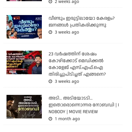
2 weeks ago
വീണ്ടും ഇരുട്ടിലായോ കേരളം?
ജനങ്ങൾ പ്രതികരിക്കുന്നു
3 weeks ago
23 വർഷത്തിന് ശേഷം
കോഴിക്കോട് മെഡിക്കൽ
കോളേജ് എസ്.എഫ്.ഐ
തിരിച്ചുപിടിച്ചത് എങ്ങനെ?
3 weeks ago
അടി... അടിയോടടി...
ഇതൊരൊന്നൊന്നര നോബഡി | I
NOBODY | MOVIE REVIEW
1 month ago