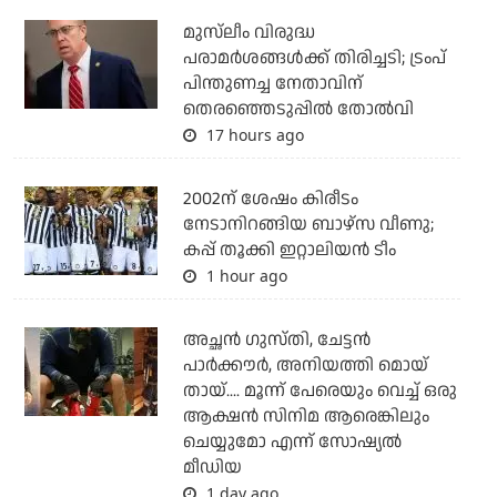
മുസ്‌ലീം വിരുദ്ധ
പരാമര്‍ശങ്ങള്‍ക്ക് തിരിച്ചടി; ട്രംപ്
പിന്തുണച്ച നേതാവിന്
തെരഞ്ഞെടുപ്പില്‍ തോല്‍വി
17 hours ago
2002ന് ശേഷം കിരീടം
നേടാനിറങ്ങിയ ബാഴ്സ വീണു;
കപ്പ് തൂക്കി ഇറ്റാലിയൻ ടീം
1 hour ago
അച്ഛന്‍ ഗുസ്തി, ചേട്ടന്‍
പാര്‍ക്കൗര്‍, അനിയത്തി മൊയ്
തായ്.... മൂന്ന് പേരെയും വെച്ച് ഒരു
ആക്ഷന്‍ സിനിമ ആരെങ്കിലും
ചെയ്യുമോ എന്ന് സോഷ്യല്‍
മീഡിയ
1 day ago