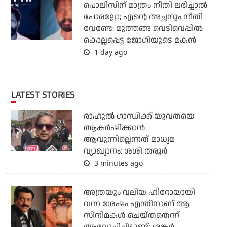
പൊലീസിന് മാത്രം നീതി ലഭിച്ചാല്‍
പോരല്ലോ; എന്റെ അച്ഛനും നീതി
വേണ്ടേ: മുത്തങ്ങ വെടിവെപ്പില്‍
കൊല്ലപ്പെട്ട ജോഗിയുടെ മകന്‍
1 day ago
LATEST STORIES
രാഹുല്‍ ഗാന്ധിക്ക് യുവതയെ
ആകര്‍ഷിക്കാന്‍
ആവുന്നില്ലെന്നത് മാധ്യമ
വ്യാഖ്യാനം: ശശി തരൂര്‍
3 minutes ago
അത്രയും വലിയ ഹീറോയായി
വന്ന ശേഷം എന്തിനാണ് ആ
സിനിമകള്‍ ചെയ്തതെന്ന്