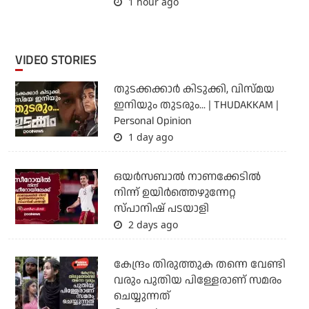
1 hour ago
VIDEO STORIES
തുടക്കക്കാര്‍ കിടുക്കി, വിസ്മയ
ഇനിയും തുടരും... | THUDAKKAM |
Personal Opinion
1 day ago
ഒയര്‍സബാൽ നാണക്കേടിൽ
നിന്ന് ഉയിർത്തെഴുന്നേറ്റ
സ്പാനിഷ് പടയാളി
2 days ago
കേന്ദ്രം തിരുത്തുക തന്നെ വേണ്ടി
വരും പുതിയ പിള്ളേരാണ് സമരം
ചെയ്യുന്നത്