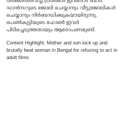
തടങ്കലില്
വെച്ച പ്രതികള്
ഇവരോട് ബാര്
ഡാന്
സറുടെ ജോലി ചെയ്യാനും വീട്ടുജോലികള്
ചെയ്യാനും നിര്
ബന്ധിക്കുകയായിരുന്നു.
പെണ്
കുട്ടിയുടെ ഫോണ്
ഇവര്
പിടിച്ചെടുത്തതായും ആരോപണമുണ്ട്.
Content Highlight:
Mother and son lock up and
brutally beat woman in Bengal for refusing to act in
adult films