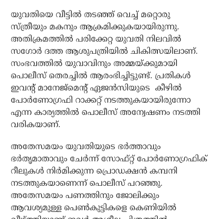
യുവതിയെ വീട്ടില്
തടഞ്ഞ് വെച്ച് മറ്റൊരു
സ്ത്രീയും മകനും ആക്രമിക്കുകയായിരുന്നു.
അതിക്രമത്തില്
പരിക്കേറ്റ യുവതി നിലവില്
സഗോര്
ദത്ത ആശുപത്രിയില്
ചികിത്സയിലാണ്.
സംഭവത്തില്
യുവാവിനും അമ്മയ്ക്കുമായി
പൊലീസ് തെരച്ചില്
ആരംഭിച്ചിട്ടുണ്ട്. പ്രതികള്
ഇവന്റ് മാനേജ്‌മെന്റ് ഏജന്
സിയുടെ
കീഴില്
പോര്
ണോഗ്രഫി റാക്കറ്റ് നടത്തുകയായിരുന്നോ
എന്ന കാര്യത്തില്
പൊലീസ് അന്വേഷണം നടത്തി
വരികയാണ്.
അതേസമയം യുവതിയുടെ ഭര്
ത്താവും
ഭര്
തൃമാതാവും ചേര്
ന്ന് സോഫ്റ്റ് പോര്
ണോഗ്രഫിക്
റീലുകള്
നിര്
മിക്കുന്ന പ്രൊഡക്ഷന്
കമ്പനി
നടത്തുകയാണെന്ന് പൊലീസ് പറഞ്ഞു.
അതേസമയം പണത്തിനും ജോലിക്കും
ആവശ്യമുള്ള പെണ്
കുട്ടികളെ കെണിയില്