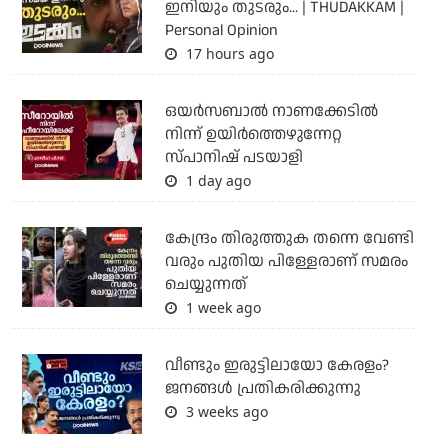
ഇനിയും തുടരും... | THUDAKKAM |
Personal Opinion
17 hours ago
ഒയര്‍സബാൽ നാണക്കേടിൽ
നിന്ന് ഉയിർത്തെഴുന്നേറ്റ
സ്പാനിഷ് പടയാളി
1 day ago
കേന്ദ്രം തിരുത്തുക തന്നെ വേണ്ടി
വരും പുതിയ പിള്ളേരാണ് സമരം
ചെയ്യുന്നത്
1 week ago
വീണ്ടും ഇരുട്ടിലായോ കേരളം?
ജനങ്ങൾ പ്രതികരിക്കുന്നു
3 weeks ago