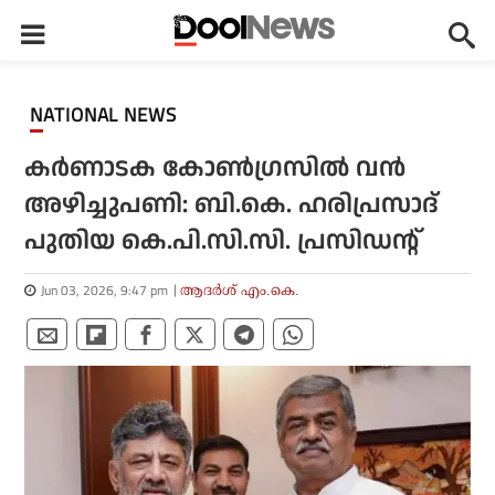
NATIONAL NEWS
കർണാടക കോൺഗ്രസിൽ വൻ
അഴിച്ചുപണി: ബി.കെ. ഹരിപ്രസാദ്
പുതിയ കെ.പി.സി.സി. പ്രസിഡന്റ്
Jun 03, 2026, 9:47 pm
ആദർശ് എം.കെ.