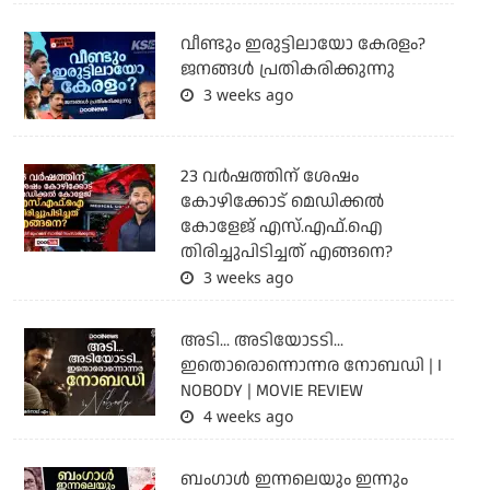
വീണ്ടും ഇരുട്ടിലായോ കേരളം?
ജനങ്ങൾ പ്രതികരിക്കുന്നു
3 weeks ago
23 വർഷത്തിന് ശേഷം
കോഴിക്കോട് മെഡിക്കൽ
കോളേജ് എസ്.എഫ്.ഐ
തിരിച്ചുപിടിച്ചത് എങ്ങനെ?
3 weeks ago
അടി... അടിയോടടി...
ഇതൊരൊന്നൊന്നര നോബഡി | I
NOBODY | MOVIE REVIEW
4 weeks ago
ബംഗാള്‍ ഇന്നലെയും ഇന്നും