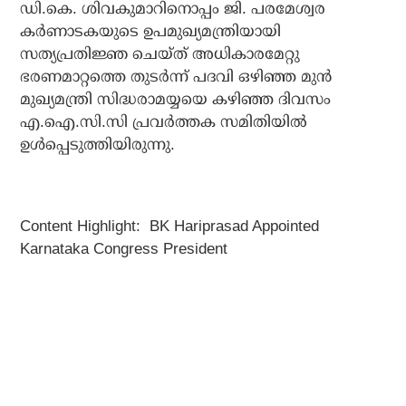
ഡി.കെ. ശിവകുമാറിനൊപ്പം ജി. പരമേശ്വര
കർണാടകയുടെ ഉപമുഖ്യമന്ത്രിയായി
സത്യപ്രതിജ്ഞ ചെയ്ത് അധികാരമേറ്റു
ഭരണമാറ്റത്തെ തുടർന്ന് പദവി ഒഴിഞ്ഞ മുൻ
മുഖ്യമന്ത്രി സിദ്ധരാമയ്യയെ കഴിഞ്ഞ ദിവസം
എ.ഐ.സി.സി പ്രവർത്തക സമിതിയിൽ
ഉൾപ്പെടുത്തിയിരുന്നു.
Content Highlight: BK Hariprasad Appointed
Karnataka Congress President