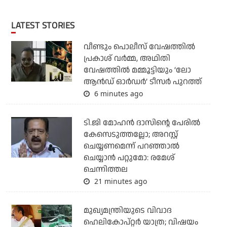
LATEST STORIES
വീണ്ടും പൊലീസ് വേഷത്തിൽ
പ്രകാശ് വർമ്മ, അഥിതി
വേഷത്തിൽ മമ്മൂട്ടിയും ‘ലോ
ആൻഡ് ഓർഡർ’ ടീസർ പുറത്ത്
6 minutes ago
ടി.ജി മോഹന്‍ ദാസിന്റെ പേരില്‍
കേസെടുത്തല്ലോ; അറസ്റ്റ്
ചെയ്യണമെന്ന് പറഞ്ഞാല്‍
ചെയ്യാന്‍ പറ്റുമോ: രമേശ്
ചെന്നിത്തല
21 minutes ago
മുഖ്യമന്ത്രിയുടെ വിവാദ
ഹെലികോപ്റ്റര്‍ യാത്ര; വിഷയം