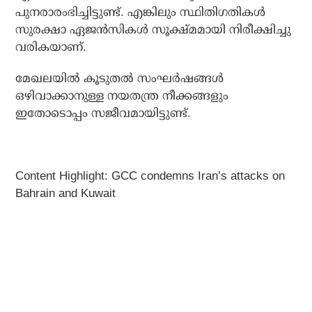
പുനരാരംഭിച്ചിട്ടുണ്ട്. എങ്കിലും സ്ഥിതിഗതികൾ
സുരക്ഷാ ഏജൻസികൾ സൂക്ഷ്മമായി നിരീക്ഷിച്ചു
വരികയാണ്.
മേഖലയിൽ കൂടുതൽ സംഘർഷങ്ങൾ
ഒഴിവാക്കാനുള്ള നയതന്ത്ര നീക്കങ്ങളും
ഇതോടൊപ്പം സജീവമായിട്ടുണ്ട്.
Content Highlight: GCC condemns Iran’s attacks on
Bahrain and Kuwait