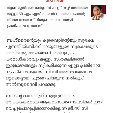
തൃണമൂൽ കോൺഗ്രസ് പിളർന്നു! മമതയെ
തള്ളി 58 എം.എൽ.എമാർ വിമതപക്ഷത്ത്;
വിമത നേതാവ് റിതബ്രത ബാനർജി
പ്രതിപക്ഷ നേതാവ്
‘ബഹ്‌റൈന്റെയും കുവൈറ്റിന്റെയും സുരക്ഷ
എന്നത് ജി.സി.സി രാജ്യങ്ങളുടെ സുരക്ഷയുടെ
അവിഭാജ്യ ഘടകമാണ്. തങ്ങളുടെ
പരമാധികാരവും മണ്ണും സംരക്ഷിക്കാൻ
ഇരുരാജ്യങ്ങളും സ്വീകരിക്കുന്ന എല്ലാ പ്രതിരോധ
നടപടികൾക്കും ജി.സി.സി അംഗരാജ്യങ്ങൾ
ഒറ്റക്കെട്ടായി പൂർണ പിന്തുണ നൽകും,’
അൽബുദൈവി പറഞ്ഞു.
ഇറാന്റെ ഭാഗത്തുനിന്നുള്ള ഇത്തരം
അപകടകരമായ അക്രമാസക്ത നടപടികൾ ഇനി
വെച്ചുപൊറുപ്പിക്കാനാകില്ലെന്ന് ജി.സി.സി