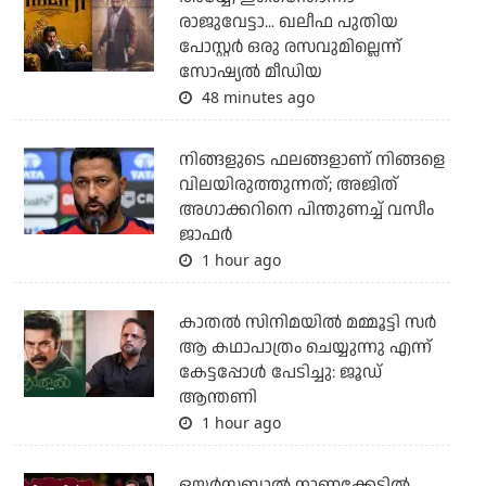
രാജുവേട്ടാ... ഖലീഫ പുതിയ
പോസ്റ്റര്‍ ഒരു രസവുമില്ലെന്ന്
സോഷ്യല്‍ മീഡിയ
48 minutes ago
നിങ്ങളുടെ ഫലങ്ങളാണ് നിങ്ങളെ
വിലയിരുത്തുന്നത്; അജിത്
അഗാക്കറിനെ പിന്തുണച്ച് വസീം
ജാഫര്‍
1 hour ago
കാതൽ സിനിമയിൽ മമ്മൂട്ടി സർ
ആ കഥാപാത്രം ചെയ്യുന്നു എന്ന്
കേട്ടപ്പോൾ പേടിച്ചു: ജൂഡ്
ആന്തണി
1 hour ago
ഒയര്‍സബാൽ നാണക്കേടിൽ