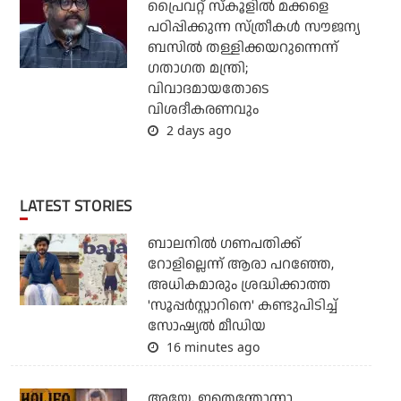
പ്രൈവറ്റ് സ്‌കൂളില്‍ മക്കളെ
പഠിപ്പിക്കുന്ന സ്ത്രീകള്‍ സൗജന്യ
ബസില്‍ തള്ളിക്കയറുന്നെന്ന്
ഗതാഗത മന്ത്രി;
വിവാദമായതോടെ
വിശദീകരണവും
2 days ago
LATEST STORIES
ബാലനില്‍ ഗണപതിക്ക്
റോളില്ലെന്ന് ആരാ പറഞ്ഞേ,
അധികമാരും ശ്രദ്ധിക്കാത്ത
'സൂപ്പര്‍സ്റ്റാറിനെ' കണ്ടുപിടിച്ച്
സോഷ്യല്‍ മീഡിയ
16 minutes ago
അയ്യേ, ഇതെന്തോന്നാ