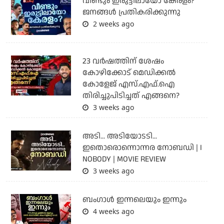
വീണ്ടും ഇരുട്ടിലായോ കേരളം?
ജനങ്ങൾ പ്രതികരിക്കുന്നു
2 weeks ago
23 വർഷത്തിന് ശേഷം
കോഴിക്കോട് മെഡിക്കൽ
കോളേജ് എസ്.എഫ്.ഐ
തിരിച്ചുപിടിച്ചത് എങ്ങനെ?
3 weeks ago
അടി... അടിയോടടി...
ഇതൊരൊന്നൊന്നര നോബഡി | I
NOBODY | MOVIE REVIEW
3 weeks ago
ബംഗാള്‍ ഇന്നലെയും ഇന്നും
4 weeks ago