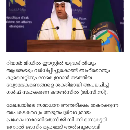
റിയാദ്: മിഡിൽ ഈസ്റ്റിൽ യുദ്ധഭീതിയും
ആശങ്കയും വർധിപ്പിച്ചുകൊണ്ട് ബഹ്‌റൈനും
കുവൈറ്റിനും നേരെ ഇറാൻ നടത്തിയ
വ്യോമാക്രമണങ്ങളെ ശക്തിമായി അപലപിച്ച്
ഗൾഫ് സഹകരണ കൗൺസിൽ (ജി.സി.സി).
മേഖലയിലെ സമാധാന അന്തരീക്ഷം തകർക്കുന്ന
അപകടകരവും അഭൂതപൂർവവുമായ
പ്രകോപനമാണിതെന്ന് ജി.സി.സി സെക്രട്ടറി
ജനറൽ ജാസിം മുഹമ്മദ് അൽബുദൈവി