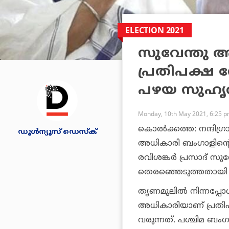
ELECTION 2021
സുവേന്തു 
പ്രതിപക്ഷ 
പഴയ സുഹൃത്ത
Monday, 10th May 2021, 6:25 
കൊല്‍ക്കത്ത: നന്ദിഗ്ര
ഡൂള്‍ന്യൂസ് ഡെസ്‌ക്
അധികാരി ബംഗാളിന്റെ പ
രവിശങ്കര്‍ പ്രസാദ് സ
തെരഞ്ഞെടുത്തതായി പ്ര
തൃണമൂലില്‍ നിന്നപ്പ
അധികാരിയാണ് പ്രതിപ
വരുന്നത്. പശ്ചിമ ബംഗ