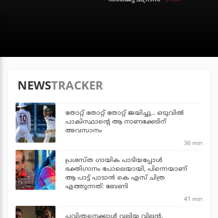
NEWS
TRACKER
തോറ്റ് തോറ്റ് തോറ്റ് ജയിച്ചു... ഒടുവില്‍
പാകിസ്ഥാന്റെ ആ നാണക്കേടിന്
അവസാനം
36 min
പ്രശസ്ത ഗായിക പാടിയപ്പോൾ
ഭക്തിഗാനം പോലെയായി, പിന്നെയാണ്
ആ പാട്ട് പാടാൻ കെ എസ് ചിത്ര
എത്തുന്നത്: ബേണി
41 min
പവിത്രനെക്കാള്‍ വലിയ വില്ലന്‍,