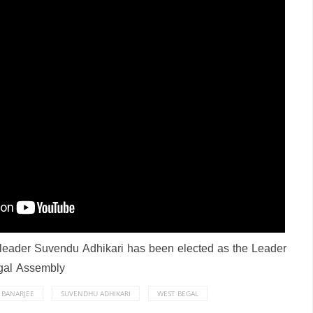
 leader Suvendu Adhikari has been elected as the Leader
ngal Assembly
BANARJEE
SUVENDHU ADHIKARI
WEST BEGAL