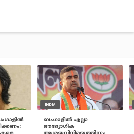
INDIA
ഗാളില്‍
ബംഗാളില്‍ എല്ലാ
സരിക്കണം:
ഔദ്യോഗിക
ദികളെ
ആശയവിനിമയത്തിനും