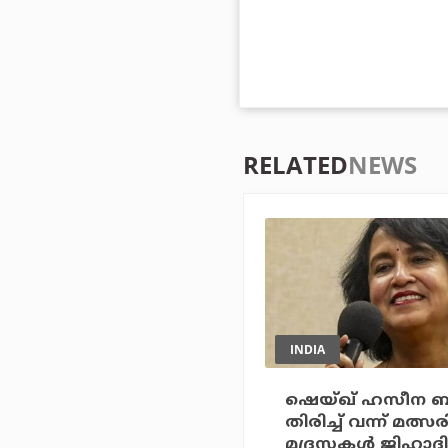
RELATED
NEWS
INDIA
ഷെയ്ഖ് ഹസീന ബം
തിരിച്ച് വന്ന് മത്
മദ്രസകള്‍ ജിഹാ