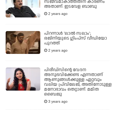
സജീവമാകാത്തതിന് കാരണം
അതാണ്: ഇടവേള ബാബു
2 years ago
പിറന്നാള്‍ 'ലാല്‍ സലാം';
രജിനിയുടെ ഗ്ലിംപ്‌സ് വീഡിയോ
പുറത്ത്
2 years ago
പിരീഡ്‌സിന്റെ വേദന
അനുഭവിക്കേണ്ട എന്നതാണ്
ആണുങ്ങള്‍ക്കുള്ള ഏറ്റവും
വലിയ പ്രിവിലേജ്, അതിനോടുള്ള
മനോഭാവം തെറ്റാണ്: മമിത
ബൈജു
3 years ago