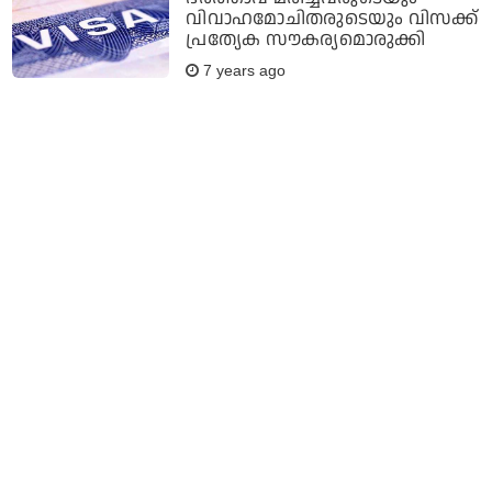
വിവാഹമോചിതരുടെയും വിസക്ക്
പ്രത്യേക സൗകര്യമൊരുക്കി
7 years ago
മുഖ്യമന്ത്രി അബുദാബിയിലെത്തി;
നവകേരള നിര്‍മിതിക്കായ് നാലു
ദിന സന്ദര്‍ശനം
7 years ago
പ്രളയ ദുരിതത്തെ നേരിടാന്‍
ആവുന്നതെല്ലാം ചെയ്യുമെന്ന്
യു.എ.ഇ ഉറപ്പുനല്‍കിയതായി
എം.എ യുസഫലി
7 years ago
അറ്റ്‌ലസ് രാമചന്ദ്രന്‍ ജയില്‍
മോചിതനായി;ബാങ്കുകളുമായി