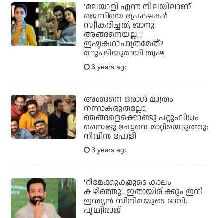
'മലയാളി എന്ന നിലയിലാണ്
ജെസിയെ പ്രേക്ഷകര്‍
സ്വീകരിച്ചത്, ജാനു
അങ്ങനെയല്ല,';
ഇഷ്ടകഥാപാത്രമേത്?
മറുപടിയുമായി തൃഷ
3 years ago
അങ്ങനെ ഒരാള്‍ മാത്രം
നന്നാകരുതല്ലോ,
ഞങ്ങളെക്കൊണ്ടു പറ്റുംവിധം
സൈജു ചേട്ടനെ മാറ്റിയെടുത്തു:
നിവിന്‍ പോളി
3 years ago
'റീമേക്കുകളുടെ കാലം
കഴിഞ്ഞു'. ഇതായിരിക്കും ഇനി
ഇന്ത്യന്‍ സിനിമയുടെ ഭാവി:
പൃഥ്വിരാജ്