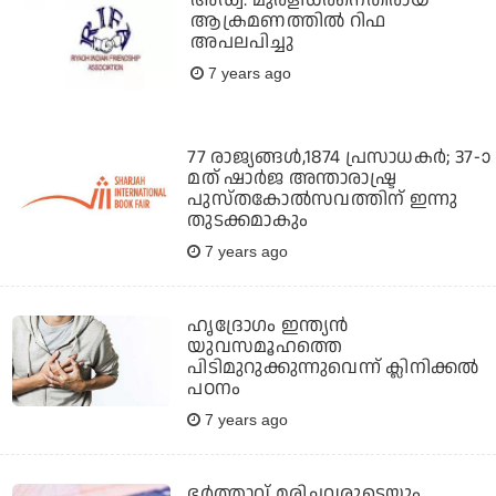
അഡ്വ. മുരളിധരനെതിരായ
ആക്രമണത്തില്‍ റിഫ
അപലപിച്ചു
7 years ago
77 രാജ്യങ്ങള്‍,1874 പ്രസാധകര്‍; 37-ാ
മത് ഷാര്‍ജ അന്താരാഷ്ട്ര
പുസ്തകോല്‍സവത്തിന് ഇന്നു
തുടക്കമാകും
7 years ago
ഹൃദ്രോഗം ഇന്ത്യന്‍
യുവസമൂഹത്തെ
പിടിമുറുക്കുന്നുവെന്ന് ക്ലിനിക്കല്‍
പഠനം
7 years ago
ഭര്‍ത്താവ് മരിച്ചവരുടെയും