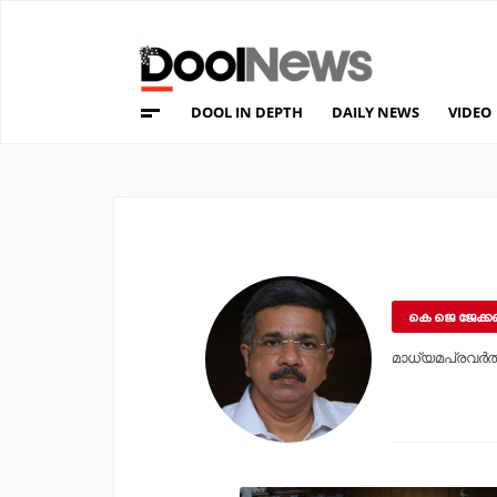
DOOL IN DEPTH
DAILY NEWS
VIDEO
കെ ജെ ജേക്ക
മാധ്യമപ്രവര്‍ത