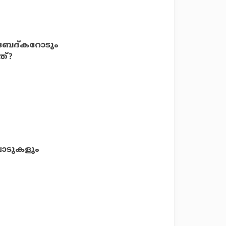
ബേദ്കറോടും
ത്?
പാടുകളും