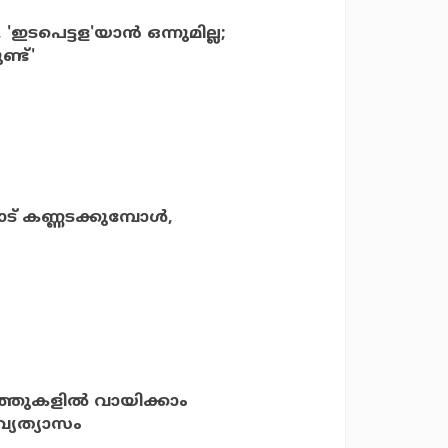
ടപെട്ടള'യാന്‍ ഒന്നുമില്ല;
്ട്'
 കണ്ണടക്കുമ്പോള്‍,
്തുകളില്‍ വായിക്കാം
വ്യത്യാസം