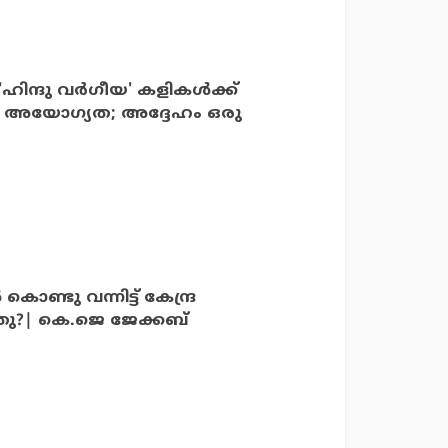
ന്ദു വര്‍ഗീയ' കളികള്‍ക്ക്
ടെ അയോഗ്യത; അദ്ദേഹം ഒരു
്ടു വന്നിട്ട് കേന്ദ്ര
തു?| കെ.ജെ ജേക്കബ്