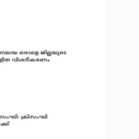
രണമായ ഒരാളെ ജില്ലയുടെ
ടെ ലളിത വിശദീകരണം
ന സംഘി- ക്രിസംഘി
്ക്