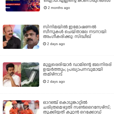
ഐ.പി.എല്ലിന്റെ കാണാപ്പുറങ്ങള്‍
2 months ago
സിനിമയിൽ ഇമോഷണൽ
സീനുകൾ ചെയ്‍താലേ നടനായി
അംഗീകരിക്കു: സിദ്ധീഖ്
2 days ago
മുല്ലപ്പെരിയാര്‍ ഡാമിന്റെ ജലനിരപ്പ്
ഉയര്‍ത്തും; പ്രഖ്യാപനവുമായി
തമിഴ്‌നാട്
2 days ago
ഓറഞ്ച് കൊടുങ്കാറ്റില്‍
ചരിത്രമെഴുതി സണ്‍റൈസേഴ്സ്;
തൂക്കിയത് കൂറ്റന്‍ റെക്കോഡ്