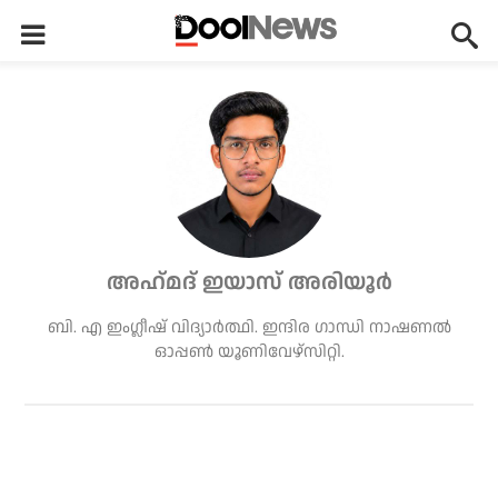
അഹ്‌മദ് ഇയാസ് അരിയൂർ
ബി. എ ഇംഗ്ലീഷ് വിദ്യാർത്ഥി. ഇന്ദിര ഗാന്ധി നാഷണൽ
ഓപ്പൺ യൂണിവേഴ്സിറ്റി.