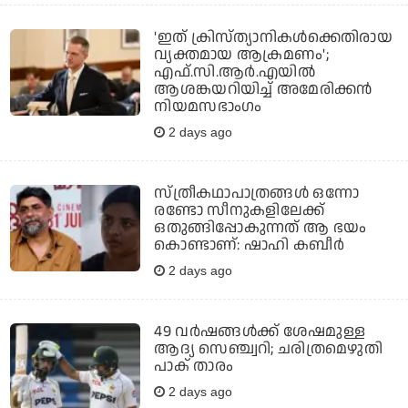
'ഇത് ക്രിസ്ത്യാനികള്‍ക്കെതിരായ
വ്യക്തമായ ആക്രമണം';
എഫ്.സി.ആര്‍.എയില്‍
ആശങ്കയറിയിച്ച് അമേരിക്കന്‍
നിയമസഭാംഗം
2 days ago
സ്ത്രീകഥാപാത്രങ്ങൾ ഒന്നോ
രണ്ടോ സീനുകളിലേക്ക്
ഒതുങ്ങിപ്പോകുന്നത് ആ ഭയം
കൊണ്ടാണ്: ഷാഹി കബീർ
2 days ago
49 വര്‍ഷങ്ങള്‍ക്ക് ശേഷമുള്ള
ആദ്യ സെഞ്ച്വറി; ചരിത്രമെഴുതി
പാക് താരം
2 days ago