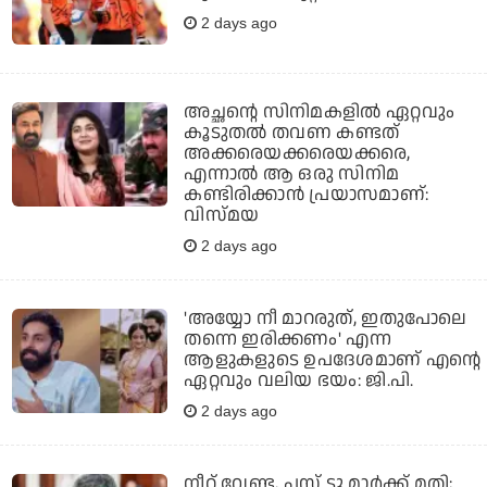
2 days ago
അച്ഛന്റെ സിനിമകളില്‍ ഏറ്റവും
കൂടുതല്‍ തവണ കണ്ടത്
അക്കരെയക്കരെയക്കരെ,
എന്നാല്‍ ആ ഒരു സിനിമ
കണ്ടിരിക്കാന്‍ പ്രയാസമാണ്:
വിസ്മയ
2 days ago
'അയ്യോ നീ മാറരുത്, ഇതുപോലെ
തന്നെ ഇരിക്കണം' എന്ന
ആളുകളുടെ ഉപദേശമാണ് എന്റെ
ഏറ്റവും വലിയ ഭയം: ജി.പി.
2 days ago
നീറ്റ് വേണ്ട, പ്ലസ് ടു മാര്‍ക്ക് മതി;