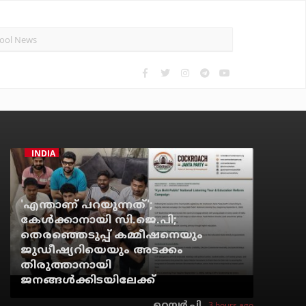
INDIA
'എന്താണ് പറയുന്നത്';
കേള്‍ക്കാനായി സി.ജെ.പി;
തെരഞ്ഞെടുപ്പ് കമ്മീഷനെയും
ജുഡീഷ്യറിയെയും അടക്കം
തിരുത്താനായി
ജനങ്ങള്‍ക്കിടയിലേക്ക്
3 hours ago
റെന്വര്‍ പി