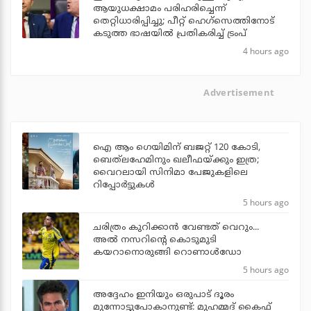
ആയുധക്ഷാമം പരിഹരിച്ചെന്ന്
തെറ്റിധാരിപ്പിച്ചു; പീറ്റ് ഹെഗ്‌സെത്തിനോട്
കടുത്ത ഭാഷയില്‍ പ്രതികരിച്ച് ട്രംപ്
4 hours ago
Advertisement
ഐ ആം ഗെയിമിന് ബജറ്റ് 120 കോടി,
ബെത്‌ലഹേമിനും ഖലീഫയ്ക്കും ഇത്ര;
വൈറലായി സിനിമാ പേജുകളിലെ
റിപ്പോര്‍ട്ടുകള്‍
5 hours ago
ചരിത്രം കുറിക്കാന്‍ വേണ്ടത് വെറും...
അല്‍ നസറിന്റെ കൊടുമുടി
കയറാനൊരുങ്ങി റൊണാള്‍ഡോ
5 hours ago
അദ്ദേഹം ഇനിയും ഒരുപാട് ദൂരം
മുന്നോട്ടുപോകാനുണ്ട്: മുഹമ്മദ് കൈഫ്