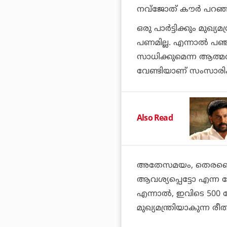
നവ്‌ജോത് കൗര്‍ പറഞ്
ഒരു പാര്‍ട്ടിക്കും മു
പണമില്ല. എന്നാല്‍ പഞ
സാധിക്കുമെന്ന ആത്മവി
വേണ്ടിയാണ് സംസാരിക്
Also Read
അതേസമയം, തെരഞ്ഞെടു
ആവശ്യപ്പെട്ടോ എന്ന ച
എന്നാല്‍, ഇവിടെ 500 ക
മുഖ്യമന്ത്രിയാകുന്ന 