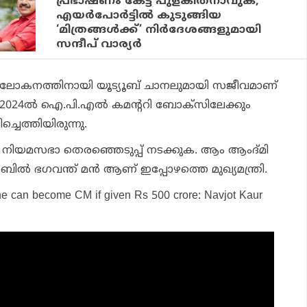
പ്രഭാഷണം കേട്ട് പുളകിതനാവുക;
എയര്‍പോര്‍ട്ടില്‍ കുടുങ്ങിയ
‘മിത്രങ്ങള്‍ക്ക്’ നിര്‍ദേശങ്ങളുമായി
സന്ദീപ് വാര്യര്‍
് അവലോകനത്തിനായി യൂട്യൂബ് ചാനലുമായി സജീവമാണ്
. 2024ല്‍ ഐ.പി.എല്‍ കമന്ററി ബോക്‌സിലേക്കും
ിച്ചെത്തിയിരുന്നു.
‍ നിയമസഭാ തെരഞ്ഞെടുപ്പ് നടക്കുക. ആം ആംദ്മി
ഞ്ചാബില്‍ ഭഗവന്ത് മന്‍ ആണ് ഇപ്പോഴത്തെ മുഖ്യമന്ത്രി.
ne can become CM if given Rs 500 crore: Navjot Kaur