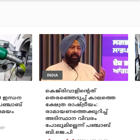
INDIA
കെജ്‌രിവാളിന്റെത്
20 ഇന്ധന
തെരഞ്ഞെടുപ്പ് കാലത്തെ
പഞ്ചാബ്
ക്ഷേത്ര രാഷ്ട്രീയം:
രമേയം
രാമായണത്തെക്കുറിച്ച്
അടിസ്ഥാന വിവരം
പോലുമില്ലെന്ന് പഞ്ചാബ്
ago
ബി.ജെ.പി