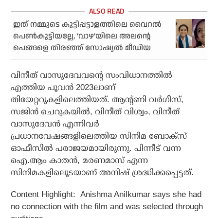
ഇത് നമ്മുടെ കുട്ടിപ്പട്ടാളത്തിലെ വൈറല്‍
പെണ്‍കുട്ടിയല്ലേ, ‘വാഴ’യിലെ അലന്റെ
പെങ്ങളെ തിരഞ്ഞ് സോഷ്യല്‍ മീഡിയ
വിനീത് വാസുദേവവന്റെ സംവിധാനത്തില്‍
എത്തിയ പൂവന്‍ 2023ലാണ്
തിയേറ്ററുകളിലെത്തിയത്. ആന്റണി വര്‍ഗീസ്,
സജിന്‍ ചെറുകയില്‍, വിനീത് വിശ്വം, വിനീത്
വാസുദേവന്‍ എന്നിവര്‍
പ്രധാനവേഷങ്ങളിലെത്തിയ സിനിമ ബോക്‌സ്
ഓഫീസില്‍ പരാജയമായിരുന്നു. പിന്നീട് വന്ന
ഐ.ആം കാതന്‍, മരണമാസ് എന്ന
സിനിമകളിലൂെടയാണ് അനിഷ് ശ്രദ്ധിക്കപ്പെട്ടത്.
Content Highlight:
Anishma Anilkumar says she had
no connection with the film and was selected through