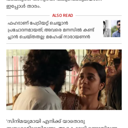
ഇപ്പോള്‍ താരം.
ഫഹദാണ് പേട്രിയറ്റ് ചെയ്യാന്‍
പ്രചോദനമായത്; അവരെ മനസില്‍ കണ്ട്
പ്ലാന്‍ ചെയ്തതല്ല: മഹേഷ് നാരായണന്‍
‘സിനിമയുമായി എനിക്ക് യാതൊരു