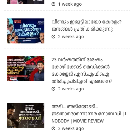
1 week ago
വീണ്ടും ഇരുട്ടിലായോ കേരളം?
ജനങ്ങൾ പ്രതികരിക്കുന്നു
2 weeks ago
23 വർഷത്തിന് ശേഷം
കോഴിക്കോട് മെഡിക്കൽ
കോളേജ് എസ്.എഫ്.ഐ
തിരിച്ചുപിടിച്ചത് എങ്ങനെ?
2 weeks ago
അടി... അടിയോടടി...
ഇതൊരൊന്നൊന്നര നോബഡി | I
NOBODY | MOVIE REVIEW
3 weeks ago