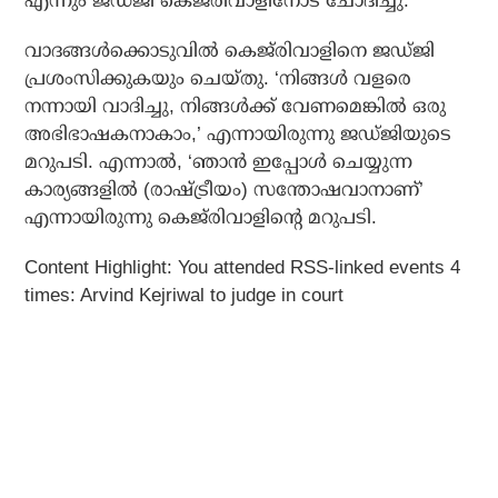
എന്നും ജഡ്ജി കെജ്‌രിവാളിനോട് ചോദിച്ചു.
വാദങ്ങള്‍ക്കൊടുവില്‍ കെജ്‌രിവാളിനെ ജഡ്ജി
പ്രശംസിക്കുകയും ചെയ്തു. ‘നിങ്ങള്‍ വളരെ
നന്നായി വാദിച്ചു, നിങ്ങള്‍ക്ക് വേണമെങ്കില്‍ ഒരു
അഭിഭാഷകനാകാം,’ എന്നായിരുന്നു ജഡ്ജിയുടെ
മറുപടി. എന്നാല്‍, ‘ഞാന്‍ ഇപ്പോള്‍ ചെയ്യുന്ന
കാര്യങ്ങളില്‍ (രാഷ്ട്രീയം) സന്തോഷവാനാണ്’
എന്നായിരുന്നു കെജ്‌രിവാളിന്റെ മറുപടി.
Content Highlight: You attended RSS-linked events 4
times: Arvind Kejriwal to judge in court