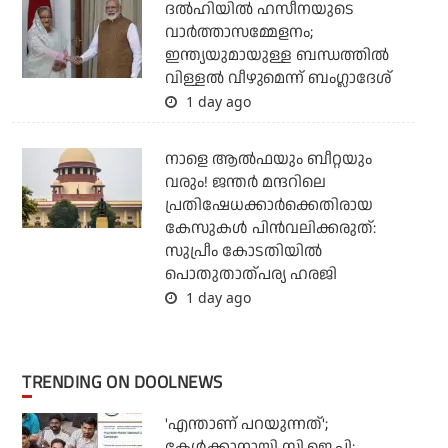
ദല്‍ഹിയില്‍ ഹസീനയുടെ
വാര്‍ത്താസമ്മേളനം;
ഇന്ത്യയുമായുള്ള ബന്ധത്തില്‍
വിള്ളല്‍ വീഴുമെന്ന് ബംഗ്ലാദേശ്
1 day ago
നാളെ ആല്‍ഫയും ബീറ്റയും
വരും! ജന്തര്‍ മന്ദറിലെ
പ്രതിഷേധക്കാര്‍ക്കെതിരായ
കേസുകള്‍ പിന്‍വലിക്കരുത്:
സുപ്രീം കോടതിയില്‍
പൊതുതാത്പര്യ ഹരജി
1 day ago
TRENDING ON DOOLNEWS
'എന്താണ് പറയുന്നത്';
കേള്‍ക്കാനായി സി.ജെ.പി;