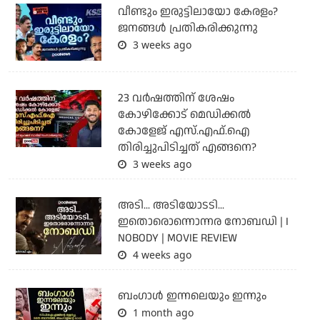
വീണ്ടും ഇരുട്ടിലായോ കേരളം?
ജനങ്ങൾ പ്രതികരിക്കുന്നു
3 weeks ago
23 വർഷത്തിന് ശേഷം
കോഴിക്കോട് മെഡിക്കൽ
കോളേജ് എസ്.എഫ്.ഐ
തിരിച്ചുപിടിച്ചത് എങ്ങനെ?
3 weeks ago
അടി... അടിയോടടി...
ഇതൊരൊന്നൊന്നര നോബഡി | I
NOBODY | MOVIE REVIEW
4 weeks ago
ബംഗാള്‍ ഇന്നലെയും ഇന്നും
1 month ago