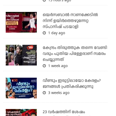
ഒയര്‍സബാൽ നാണക്കേടിൽ
നിന്ന് ഉയിർത്തെഴുന്നേറ്റ
സ്പാനിഷ് പടയാളി
1 day ago
കേന്ദ്രം തിരുത്തുക തന്നെ വേണ്ടി
വരും പുതിയ പിള്ളേരാണ് സമരം
ചെയ്യുന്നത്
1 week ago
വീണ്ടും ഇരുട്ടിലായോ കേരളം?
ജനങ്ങൾ പ്രതികരിക്കുന്നു
3 weeks ago
23 വർഷത്തിന് ശേഷം