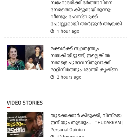
സഹോദരിക്ക് ഭര്‍ത്താവിനെ
നേരത്തെ കിട്ടുമായിരുന്നു:
വീണ്ടും ഫേസ്ബുക്ക്
പോസ്റ്റുമായി അര്‍ജുന്‍ ആയങ്കി
1 hour ago
മക്കൾക്ക് സ്വാതന്ത്ര്യം
നൽകിയിട്ടുണ്ട്, ഇല്ലെങ്കിൽ
നമ്മളെ പുരാവസ്തുവാക്കി
മാറ്റിനിർത്തും: ശാന്തി കൃഷ്ണ
2 hours ago
VIDEO STORIES
തുടക്കക്കാര്‍ കിടുക്കി, വിസ്മയ
ഇനിയും തുടരും... | THUDAKKAM |
Personal Opinion
13 hours ago