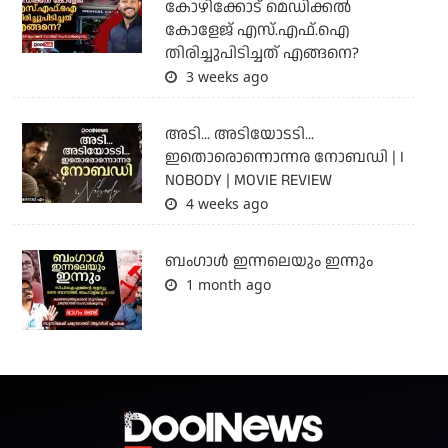
കോഴിക്കോട് മെഡിക്കൽ
കോളേജ് എസ്.എഫ്.ഐ
തിരിച്ചുപിടിച്ചത് എങ്ങനെ?
3 weeks ago
അടി... അടിയോടടി...
ഇതൊരൊന്നൊന്നര നോബഡി | I
NOBODY | MOVIE REVIEW
4 weeks ago
ബംഗാള്‍ ഇന്നലെയും ഇന്നും
1 month ago