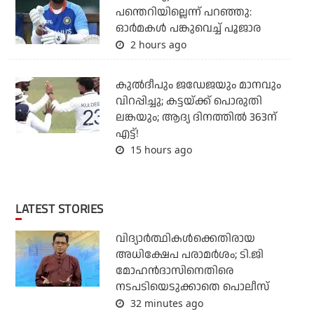
പന്തെറിയില്ലെന്ന് പറഞ്ഞു:
ഓര്‍മകള്‍ പങ്കുവെച്ച് പൂജാര
2 hours ago
കുല്‍ദീപും ജഡേജയും മാനവും
വിറപ്പിച്ചു; കട്ടയ്ക്ക് പൊരുതി
ലങ്കയും; ആദ്യ ദിനത്തില്‍ 363ന്
എട്ട്!
15 hours ago
LATEST STORIES
വിദ്യാര്‍ത്ഥികള്‍ക്കെതിരായ
അധിക്ഷേപ പരാമര്‍ശം; ടി.ജി
മോഹന്‍ദാസിനെതിരെ
നടപടിയെടുക്കാതെ പൊലീസ്
32 minutes ago