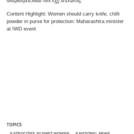
ക്രൈംബ്രാഞ്ച് അറസ്റ്റ് ചെയ്തു.
Content Highlight: Women should carry knife, chilli
powder in purse for protection: Maharashtra minister
at IWD event
TOPICS
ATROCITIES AGAINST WOMEN
NATIONAL NEWS