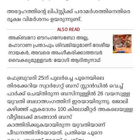
അദ്ദേഹത്തിന്റെ ലിപ്സ്റ്റിക്ക് പരാമർശത്തിനെതിരെ
രൂക്ഷ വിമർശനം ഉയരുന്നുണ്ട്.
അക്ബറോ ഔറംഗസേബോ അല്ല,
മഹാറാണ പ്രതാപും ശിവജിയുമാണ് ദേശീയ
നായകർ, അവരെ അംഗീകരിക്കാത്തവർ
വൈകല്യമുള്ളവർ: യോഗി ആദിത്യനാഥ്‌
ഫെബ്രുവരി 25ന് പുലർച്ചെ പൂനെയിലെ
തിരക്കേറിയ സ്വാർഗേറ്റ് ബസ് സ്റ്റാൻഡിൽ വെച്ച്
പാർക്ക് ചെയ്തിരുന്ന ബസിനുള്ളിൽ 26 വയസുള്ള
യുവതി ബലാത്സംഗത്തിന് ഇരയായിരുന്നു. ജോലി
കഴിഞ്ഞ് ഏകദേശം 100 കിലോമീറ്റർ അകലെയുള്ള
വീട്ടിലേക്ക് മടങ്ങാൻ ബസ്
കാത്തിരിക്കുകയായിരുന്ന യുവതിയാണ്
പീഡനത്തിനിരയായത്. പ്രതിയെ പൂനെ