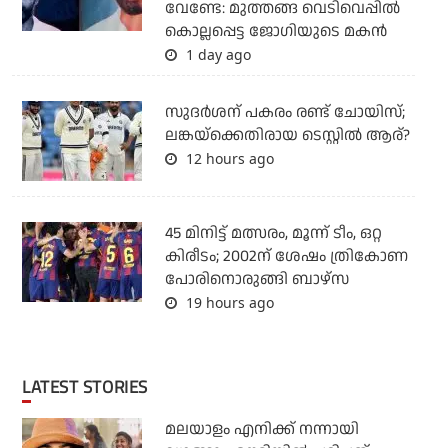
വേണ്ടേ: മുത്തങ്ങ വെടിവെപ്പില്‍
കൊല്ലപ്പെട്ട ജോഗിയുടെ മകന്‍
1 day ago
സുദര്‍ശന് പകരം രണ്ട് ചോയിസ്;
ലങ്കയ്‌ക്കെതിരായ ടെസ്റ്റില്‍ ആര്?
12 hours ago
45 മിനിട്ട് മത്സരം, മൂന്ന് ടീം, ഒറ്റ
കിരീടം; 2002ന് ശേഷം ത്രികോണ
പോരിനൊരുങ്ങി ബാഴ്‌സ
19 hours ago
LATEST STORIES
മലയാളം എനിക്ക് നന്നായി