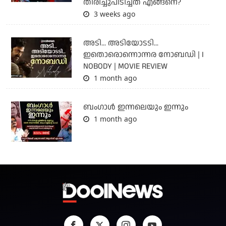
തിരിച്ചുപിടിച്ചത് എങ്ങനെ?
3 weeks ago
അടി... അടിയോടടി...
ഇതൊരൊന്നൊന്നര നോബഡി | I
NOBODY | MOVIE REVIEW
1 month ago
ബംഗാള്‍ ഇന്നലെയും ഇന്നും
1 month ago