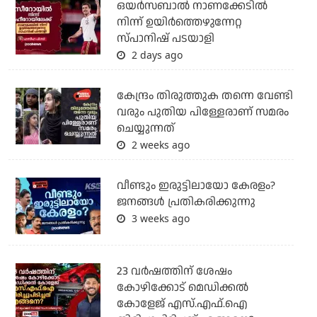
ഒയര്‍സബാൽ നാണക്കേടിൽ
നിന്ന് ഉയിർത്തെഴുന്നേറ്റ
സ്പാനിഷ് പടയാളി
2 days ago
കേന്ദ്രം തിരുത്തുക തന്നെ വേണ്ടി
വരും പുതിയ പിള്ളേരാണ് സമരം
ചെയ്യുന്നത്
2 weeks ago
വീണ്ടും ഇരുട്ടിലായോ കേരളം?
ജനങ്ങൾ പ്രതികരിക്കുന്നു
3 weeks ago
23 വർഷത്തിന് ശേഷം
കോഴിക്കോട് മെഡിക്കൽ
കോളേജ് എസ്.എഫ്.ഐ