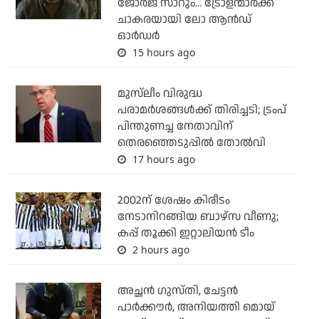
ജോര്‍ജ് സാറും... ട്രോളന്മാര്‍ക്ക്
ചാകരയായി ലോ ആന്‍ഡ്
ഓര്‍ഡര്‍
15 hours ago
മുസ്‌ലീം വിരുദ്ധ
പരാമര്‍ശങ്ങള്‍ക്ക് തിരിച്ചടി; ട്രംപ്
പിന്തുണച്ച നേതാവിന്
തെരഞ്ഞെടുപ്പില്‍ തോല്‍വി
17 hours ago
2002ന് ശേഷം കിരീടം
നേടാനിറങ്ങിയ ബാഴ്സ വീണു;
കപ്പ് തൂക്കി ഇറ്റാലിയൻ ടീം
2 hours ago
അച്ഛന്‍ ഗുസ്തി, ചേട്ടന്‍
പാര്‍ക്കൗര്‍, അനിയത്തി മൊയ്