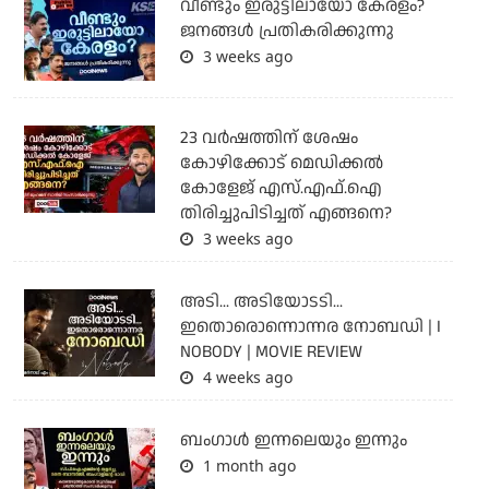
വീണ്ടും ഇരുട്ടിലായോ കേരളം?
ജനങ്ങൾ പ്രതികരിക്കുന്നു
3 weeks ago
23 വർഷത്തിന് ശേഷം
കോഴിക്കോട് മെഡിക്കൽ
കോളേജ് എസ്.എഫ്.ഐ
തിരിച്ചുപിടിച്ചത് എങ്ങനെ?
3 weeks ago
അടി... അടിയോടടി...
ഇതൊരൊന്നൊന്നര നോബഡി | I
NOBODY | MOVIE REVIEW
4 weeks ago
ബംഗാള്‍ ഇന്നലെയും ഇന്നും
1 month ago