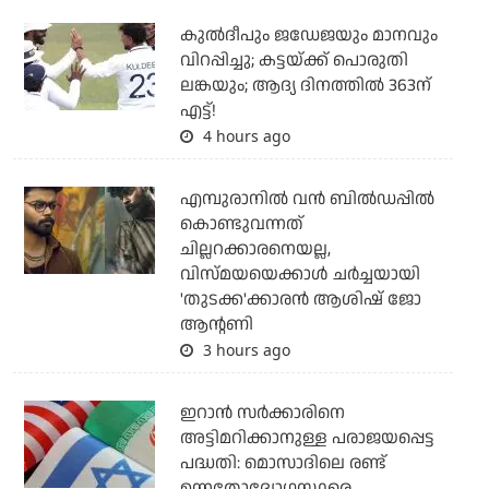
കുല്‍ദീപും ജഡേജയും മാനവും
വിറപ്പിച്ചു; കട്ടയ്ക്ക് പൊരുതി
ലങ്കയും; ആദ്യ ദിനത്തില്‍ 363ന്
എട്ട്!
4 hours ago
എമ്പുരാനില്‍ വന്‍ ബില്‍ഡപ്പില്‍
കൊണ്ടുവന്നത്
ചില്ലറക്കാരനെയല്ല,
വിസ്മയയെക്കാള്‍ ചര്‍ച്ചയായി
'തുടക്ക'ക്കാരന്‍ ആശിഷ് ജോ
ആന്റണി
3 hours ago
ഇറാന്‍ സര്‍ക്കാരിനെ
അട്ടിമറിക്കാനുള്ള പരാജയപ്പെട്ട
പദ്ധതി: മൊസാദിലെ രണ്ട്
ഉന്നതോദ്യോഗസ്ഥരെ