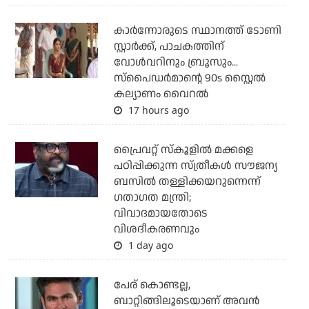
കാര്‍ന്നോരുടെ സ്ഥാനത്ത് ടോണി
സ്റ്റാര്‍ക്ക്, പാചകത്തിന്
വോള്‍വറിനും ബ്രൂസും...
സ്‌പൈഡര്‍മാന്റെ 90s സ്റ്റൈല്‍
കല്യാണം വൈറല്‍
17 hours ago
പ്രൈവറ്റ് സ്‌കൂളില്‍ മക്കളെ
പഠിപ്പിക്കുന്ന സ്ത്രീകള്‍ സൗജന്യ
ബസില്‍ തള്ളിക്കയറുന്നെന്ന്
ഗതാഗത മന്ത്രി;
വിവാദമായതോടെ
വിശദീകരണവും
1 day ago
പേര് കൊണ്ടല്ല,
ബാറ്റിങ്ങിലൂടെയാണ് അവൻ