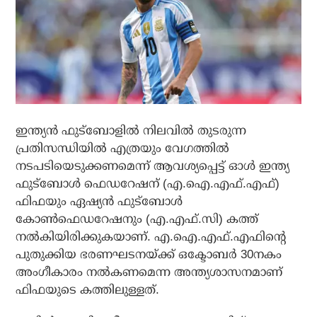
ഇന്ത്യന്‍ ഫുട്ബോളില്‍ നിലവില്‍ തുടരുന്ന
പ്രതിസന്ധിയില്‍ എത്രയും വേഗത്തില്‍
നടപടിയെടുക്കണമെന്ന് ആവശ്യപ്പെട്ട് ഓള്‍ ഇന്ത്യ
ഫുട്ബോള്‍ ഫെഡറേഷന് (എ.ഐ.എഫ്.എഫ്)
ഫിഫയും ഏഷ്യന്‍ ഫുട്ബോള്‍
കോണ്‍ഫെഡറേഷനും (എ.എഫ്.സി) കത്ത്
നല്‍കിയിരിക്കുകയാണ്. എ.ഐ.എഫ്.എഫിന്റെ
പുതുക്കിയ ഭരണഘടനയ്ക്ക് ഒക്ടോബര്‍ 30നകം
അംഗീകാരം നല്‍കണമെന്ന അന്ത്യശാസനമാണ്
ഫിഫയുടെ കത്തിലുള്ളത്.