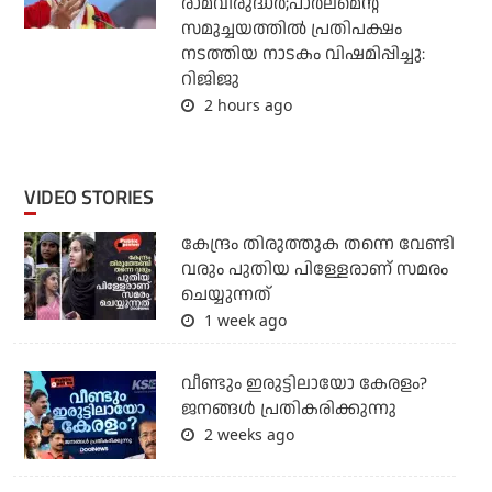
രാമവിരുദ്ധര്‍;പാര്‍ലമെന്റ്
സമുച്ചയത്തില്‍ പ്രതിപക്ഷം
നടത്തിയ നാടകം വിഷമിപ്പിച്ചു:
റിജിജു
2 hours ago
VIDEO STORIES
കേന്ദ്രം തിരുത്തുക തന്നെ വേണ്ടി
വരും പുതിയ പിള്ളേരാണ് സമരം
ചെയ്യുന്നത്
1 week ago
വീണ്ടും ഇരുട്ടിലായോ കേരളം?
ജനങ്ങൾ പ്രതികരിക്കുന്നു
2 weeks ago