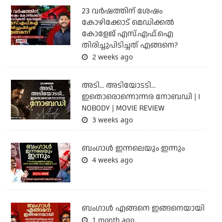
23 വർഷത്തിന് ശേഷം
കോഴിക്കോട് മെഡിക്കൽ
കോളേജ് എസ്.എഫ്.ഐ
തിരിച്ചുപിടിച്ചത് എങ്ങനെ?
2 weeks ago
അടി... അടിയോടടി...
ഇതൊരൊന്നൊന്നര നോബഡി | I
NOBODY | MOVIE REVIEW
3 weeks ago
ബംഗാള്‍ ഇന്നലെയും ഇന്നും
4 weeks ago
ബം​ഗാൾ എങ്ങനെ ഇങ്ങനെയായി
1 month ago