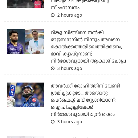
ലക്ഷ്യം ലോകക്രിക്കറ്റിന്റെ
സിംഹാസനം
2 hours ago
റിങ്കു സിങ്ങിനെ നൽകി
രാജസ്ഥാനിൽ നിന്നും അവനെ
കൊൽ‌ക്കത്തയിലെത്തിക്കണം,
ഭാവി ക്യാപ്റ്റനാണ്;
നിർദേശവുമായി ആകാശ് ചോപ്ര
3 hours ago
അവർക്ക് രോഹിത്തിന് വേണ്ടി
ശ്രമിച്ചുകൂടേ... അതൊരു
പെർഫെക്ട് ലവ് സ്റ്റോറിയാണ്;
ഐ.പി.എല്ലിലേക്ക്
നിർദേശവുമായി മുൻ താരം
3 hours ago