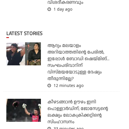
വിശദീകരണവും
1 day ago
LATEST STORIES
ആദ്യം മലയാളം
അറിയാത്തതിന്റെ പേരില്‍,
ഇപ്പോള്‍ ബോഡി ഷെയ്മിങ്...
സംഘപരിവാറിന്
വിസ്മയയോടുള്ള ദേഷ്യം
തീരുന്നില്ലേ?
12 minutes ago
കീഴടങ്ങാന്‍ ഊഴം ഇനി
പൊള്ളാര്‍ഡിന്; ജോസേട്ടന്റെ
ലക്ഷ്യം ലോകക്രിക്കറ്റിന്റെ
സിംഹാസനം
33 minutes ago