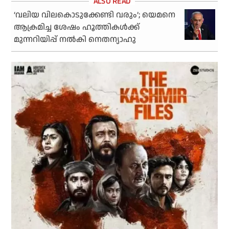
‘വലിയ വിലകൊടുക്കേണ്ടി വരും’; യെമനെ
ആക്രമിച്ച ശേഷം ഹൂത്തികൾക്ക്
മുന്നറിയിപ്പ് നൽകി നെതന്യാഹു