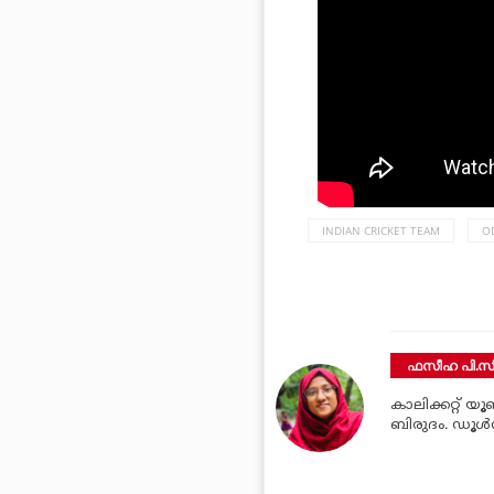
INDIAN CRICKET TEAM
OD
ഫസീഹ പി.സി
കാലിക്കറ്റ് യ
ബിരുദം. ഡൂള്‍