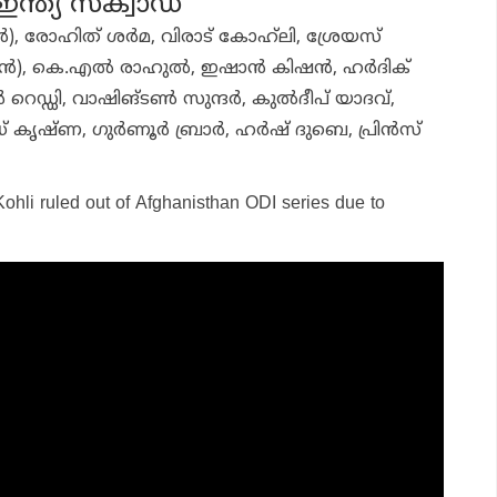
ന്ത്യ സ്‌ക്വാഡ്
്റന്‍), രോഹിത് ശര്‍മ, വിരാട് കോഹ്‌ലി, ശ്രേയസ്
ന്‍), കെ.എല്‍ രാഹുല്‍, ഇഷാന്‍ കിഷന്‍, ഹര്‍ദിക്
 റെഡ്ഡി, വാഷിങ്ടണ്‍ സുന്ദര്‍, കുല്‍ദീപ് യാദവ്,
് കൃഷ്ണ, ഗുര്‍ണൂര്‍ ബ്രാര്‍, ഹര്‍ഷ് ദുബെ, പ്രിന്‍സ്
Kohli ruled out of Afghanisthan ODI series due to