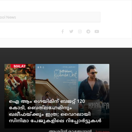
MALAYALAM CINEMA
ഐ ആം ഗെയിമിന് ബജറ്റ് 120
കോടി, ബെത്‌ലഹേമിനും
ഖലീഫയ്ക്കും ഇത്ര; വൈറലായി
സിനിമാ പേജുകളിലെ റിപ്പോര്‍ട്ടുകള്‍
Just now
അശ്വിന്‍ രാജേന്ദ്രന്‍