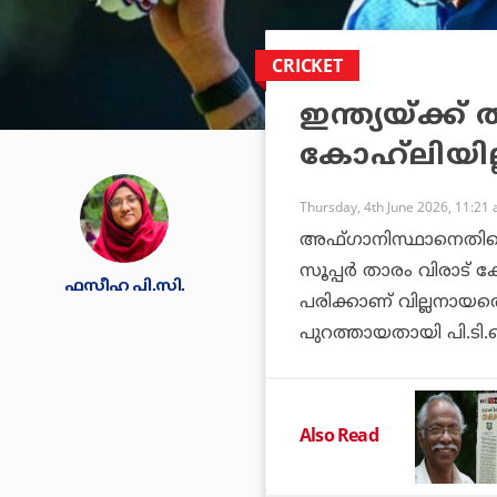
CRICKET
ഇന്ത്യയ്ക്ക്
കോഹ്‌ലിയില്
Thursday, 4th June 2026, 11:21
അഫ്ഗാനിസ്ഥാനെതിരെയു
സൂപ്പര്‍ താരം വിരാട് ക
ഫസീഹ പി.സി.
പരിക്കാണ് വില്ലനായതെ
പുറത്തായതായി പി.ടി.ഐ
Also Read