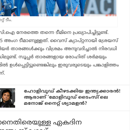
റ് ടീം.
.ഐ നേരത്തെ തന്നെ ടീമിനെ പ്രഖ്യാപിച്ചിട്ടുണ്ട്.
്‍ 15 അംഗ ടീമാണുള്ളത്. വൈസ് ക്യാപ്റ്റനായി ശ്രേയസ്
യര്‍ താരങ്ങള്‍ക്കും വിശ്രമം അനുവദിച്ചാല്‍ നിരവധി
ഡിലുണ്ട്. സൂപ്പര്‍ താരങ്ങളായ രോഹിത് ശര്‍മയും
ില്‍ ഉള്‍പ്പെട്ടിട്ടുണ്ടെങ്കിലും ഇരുവരുടെയും പങ്കാളിത്തം
ണ്.
ഹോളിവുഡ് കീഴടക്കിയ ഇന്ത്യക്കാരൻ!
ആരാണ് ‘മോളിവുഡ് ടൈംസി’ലെ
മനോജ് നൈറ്റ് ശ്യാമളൻ?
ാനെതിരെയുള്ള ഏകദിന