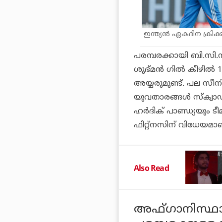
ഇന്ത്യൻ ഏകദിന ക്രിക്കറ്
പരമ്പരക്കായി ബി.സി.സി
ശുഭ്മന്‍ ഗില്‍ കീഴില
അയ്യരുമുണ്ട്. പല സീനി
യുവതാരങ്ങള്‍ സ്‌ക്വാ
ഹര്‍ദിക് പാണ്ഡ്യയും ടീമ
ഫിറ്റ്‌നസിന് വിധേയമാ
Also Read
അഫ്ഗാനിസ്ഥ