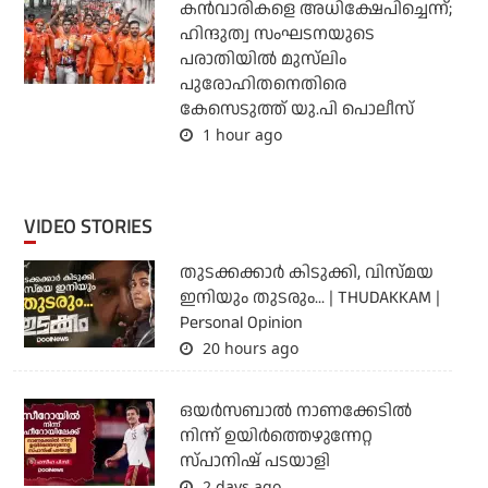
കന്‍വാരികളെ അധിക്ഷേപിച്ചെന്ന്;
ഹിന്ദുത്വ സംഘടനയുടെ
പരാതിയില്‍ മുസ്‌ലിം
പുരോഹിതനെതിരെ
കേസെടുത്ത് യു.പി പൊലീസ്
1 hour ago
VIDEO STORIES
തുടക്കക്കാര്‍ കിടുക്കി, വിസ്മയ
ഇനിയും തുടരും... | THUDAKKAM |
Personal Opinion
20 hours ago
ഒയര്‍സബാൽ നാണക്കേടിൽ
നിന്ന് ഉയിർത്തെഴുന്നേറ്റ
സ്പാനിഷ് പടയാളി
2 days ago