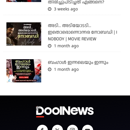
തിരിച്ചുപിടിച്ചത് എങ്ങനെ?
3 weeks ago
അടി... അടിയോടടി...
ഇതൊരൊന്നൊന്നര നോബഡി | I
NOBODY | MOVIE REVIEW
1 month ago
ബംഗാള്‍ ഇന്നലെയും ഇന്നും
1 month ago