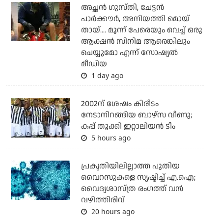
അച്ഛന്‍ ഗുസ്തി, ചേട്ടന്‍
പാര്‍ക്കൗര്‍, അനിയത്തി മൊയ്
തായ്.... മൂന്ന് പേരെയും വെച്ച് ഒരു
ആക്ഷന്‍ സിനിമ ആരെങ്കിലും
ചെയ്യുമോ എന്ന് സോഷ്യല്‍
മീഡിയ
1 day ago
2002ന് ശേഷം കിരീടം
നേടാനിറങ്ങിയ ബാഴ്സ വീണു;
കപ്പ് തൂക്കി ഇറ്റാലിയൻ ടീം
5 hours ago
പ്രകൃതിയിലില്ലാത്ത പുതിയ
വൈറസുകളെ സൃഷ്ടിച്ച് എ.ഐ;
വൈദ്യശാസ്ത്ര രംഗത്ത് വന്‍
വഴിത്തിരിവ്
20 hours ago