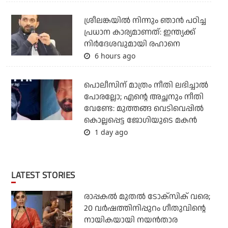
ശ്രീലങ്കയില്‍ നിന്നും ഞാന്‍ പഠിച്ച
പ്രധാന കാര്യമാണത്: ഇന്ത്യക്ക്
നിര്‍ദേശവുമായി രഹാനെ
6 hours ago
പൊലീസിന് മാത്രം നീതി ലഭിച്ചാല്‍
പോരല്ലോ; എന്റെ അച്ഛനും നീതി
വേണ്ടേ: മുത്തങ്ങ വെടിവെപ്പില്‍
കൊല്ലപ്പെട്ട ജോഗിയുടെ മകന്‍
1 day ago
LATEST STORIES
രാപ്പകൽ മുതൽ ടോക്സിക് വരെ;
20 വർഷത്തിനിപ്പുറം ഗീതുവിന്റെ
നായികയായി നയൻതാര