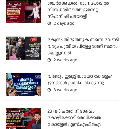
ഒയര്‍സബാൽ നാണക്കേടിൽ
നിന്ന് ഉയിർത്തെഴുന്നേറ്റ
സ്പാനിഷ് പടയാളി
2 days ago
കേന്ദ്രം തിരുത്തുക തന്നെ വേണ്ടി
വരും പുതിയ പിള്ളേരാണ് സമരം
ചെയ്യുന്നത്
2 weeks ago
വീണ്ടും ഇരുട്ടിലായോ കേരളം?
ജനങ്ങൾ പ്രതികരിക്കുന്നു
3 weeks ago
23 വർഷത്തിന് ശേഷം
കോഴിക്കോട് മെഡിക്കൽ
കോളേജ് എസ്.എഫ്.ഐ