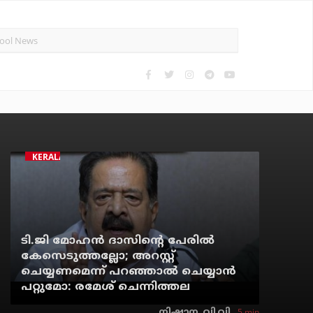
KERALA
ടി.ജി മോഹന്‍ ദാസിന്റെ പേരില്‍
കേസെടുത്തല്ലോ; അറസ്റ്റ്
ചെയ്യണമെന്ന് പറഞ്ഞാല്‍ ചെയ്യാന്‍
പറ്റുമോ: രമേശ് ചെന്നിത്തല
5 min
നിഷാന. വി.വി