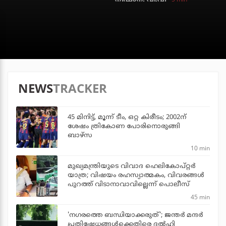
NEWS
TRACKER
45 മിനിട്ട്, മൂന്ന് ടീം, ഒറ്റ കിരീടം; 2002ന്
ശേഷം ത്രികോണ പോരിനൊരുങ്ങി
ബാഴ്‌സ
10 min
മുഖ്യമന്ത്രിയുടെ വിവാദ ഹെലികോപ്റ്റര്‍
യാത്ര; വിഷയം രഹസ്യാത്മകം, വിവരങ്ങള്‍
പുറത്ത് വിടാനാവാവില്ലെന്ന് പൊലീസ്
45 min
'നഗരത്തെ ബന്ധിയാക്കരുത്'; ജന്തര്‍ മന്ദര്‍
പ്രതിഷേധങ്ങള്‍ക്കെതിരെ ദല്‍ഹി