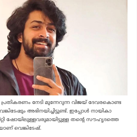
്ച പ്രതികരണം നേടി മുന്നേറുന്ന വിജയ് ദേവരകൊണ്ട
െങ്കിടേഷും അഭിനയിച്ചിട്ടുണ്ട്. ഇപ്പോള്‍
നായികാ
ിറ്റി ഷോയിലുള്ളവരുമായിട്ടുള്ള തന്റെ സൗഹൃദത്തെ
യാണ് വെങ്കിടേഷ്.