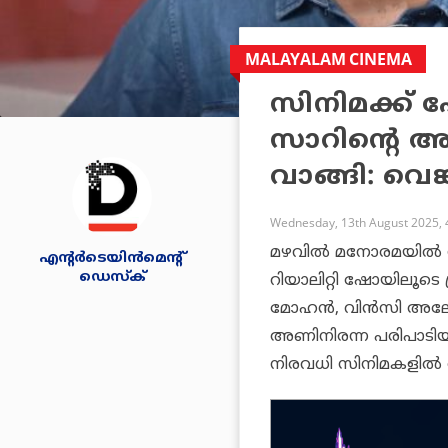
MALAYALAM CINEMA
സിനിമക്ക് പ
സാറിന്റെ അട
വാങ്ങി: വെങ
Wednesday, 13th August 2025, 
മഴവില്‍ മനോരമയില്
എന്റര്‍ടെയിന്‍മെന്റ്
ഡെസ്‌ക്
റിയാലിറ്റി ഷോയിലൂടെ 
മോഹന്‍, വിന്‍സി അലോഷ്
അണിനിരന്ന പരിപാടിയ
നിരവധി സിനിമകളില്‍ അ