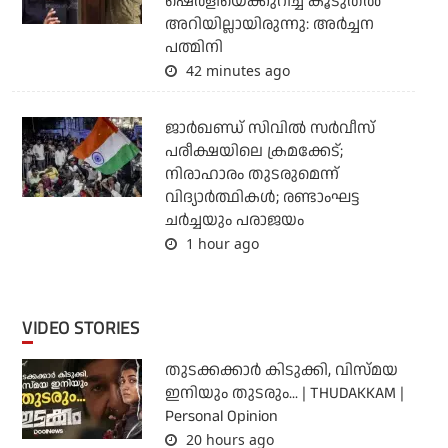
ഷെർളിയെക്കുറിച്ച് കൂടുതൽ
അറിയില്ലായിരുന്നു: അർച്ചന
പത്മിനി
42 minutes ago
ജാര്‍ഖണ്ഡ് സിവില്‍ സര്‍വീസ്
പരീക്ഷയിലെ ക്രമക്കേട്;
നിരാഹാരം തുടരുമെന്ന്
വിദ്യാര്‍ത്ഥികള്‍; രണ്ടാംഘട്ട
ചര്‍ച്ചയും പരാജയം
1 hour ago
VIDEO STORIES
തുടക്കക്കാര്‍ കിടുക്കി, വിസ്മയ
ഇനിയും തുടരും... | THUDAKKAM |
Personal Opinion
20 hours ago