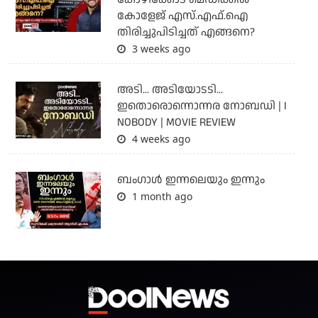
കോളേജ് എസ്.എഫ്.ഐ
തിരിച്ചുപിടിച്ചത് എങ്ങനെ?
3 weeks ago
അടി... അടിയോടടി...
ഇതൊരൊന്നൊന്നര നോബഡി | I
NOBODY | MOVIE REVIEW
4 weeks ago
ബംഗാള്‍ ഇന്നലെയും ഇന്നും
1 month ago