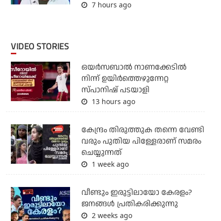
7 hours ago
VIDEO STORIES
ഒയര്‍സബാൽ നാണക്കേടിൽ
നിന്ന് ഉയിർത്തെഴുന്നേറ്റ
സ്പാനിഷ് പടയാളി
13 hours ago
കേന്ദ്രം തിരുത്തുക തന്നെ വേണ്ടി
വരും പുതിയ പിള്ളേരാണ് സമരം
ചെയ്യുന്നത്
1 week ago
വീണ്ടും ഇരുട്ടിലായോ കേരളം?
ജനങ്ങൾ പ്രതികരിക്കുന്നു
2 weeks ago