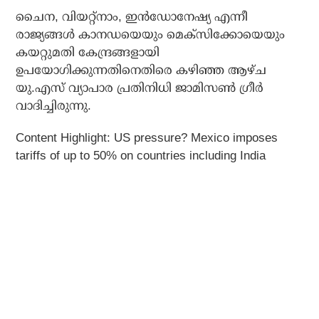
ചൈന, വിയറ്റ്നാം, ഇൻഡോനേഷ്യ എന്നീ
രാജ്യങ്ങൾ കാനഡയെയും മെക്സിക്കോയെയും
കയറ്റുമതി കേന്ദ്രങ്ങളായി
ഉപയോഗിക്കുന്നതിനെതിരെ കഴിഞ്ഞ ആഴ്ച
യു.എസ് വ്യാപാര പ്രതിനിധി ജാമിസൺ ഗ്രീർ
വാദിച്ചിരുന്നു.
Content Highlight: US pressure? Mexico imposes
tariffs of up to 50% on countries including India