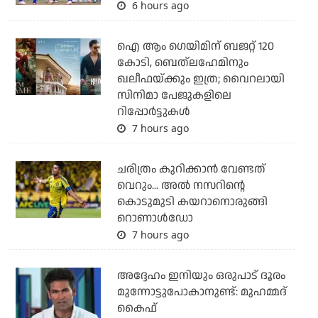
6 hours ago
ഐ ആം ഗെയിമിന് ബജറ്റ് 120
കോടി, ബെത്‌ലഹേമിനും
ഖലീഫയ്ക്കും ഇത്ര; വൈറലായി
സിനിമാ പേജുകളിലെ
റിപ്പോര്‍ട്ടുകള്‍
7 hours ago
ചരിത്രം കുറിക്കാന്‍ വേണ്ടത്
വെറും... അല്‍ നസറിന്റെ
കൊടുമുടി കയറാനൊരുങ്ങി
റൊണാള്‍ഡോ
7 hours ago
അദ്ദേഹം ഇനിയും ഒരുപാട് ദൂരം
മുന്നോട്ടുപോകാനുണ്ട്: മുഹമ്മദ്
കൈഫ്