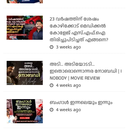
23 വർഷത്തിന് ശേഷം
കോഴിക്കോട് മെഡിക്കൽ
കോളേജ് എസ്.എഫ്.ഐ
തിരിച്ചുപിടിച്ചത് എങ്ങനെ?
3 weeks ago
അടി... അടിയോടടി...
ഇതൊരൊന്നൊന്നര നോബഡി | I
NOBODY | MOVIE REVIEW
4 weeks ago
ബംഗാള്‍ ഇന്നലെയും ഇന്നും
4 weeks ago