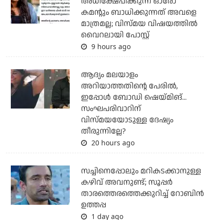
അധിക്ഷേപിക്കുന്ന ഓരോ
കമന്റും ബാധിക്കുന്നത് അവളെ
മാത്രമല്ല; വിസ്മയ വിഷയത്തില്‍
വൈറലായി പോസ്റ്റ്
9 hours ago
ആദ്യം മലയാളം
അറിയാത്തതിന്റെ പേരില്‍,
ഇപ്പോള്‍ ബോഡി ഷെയ്മിങ്...
സംഘപരിവാറിന്
വിസ്മയയോടുള്ള ദേഷ്യം
തീരുന്നില്ലേ?
20 hours ago
സച്ചിനെപ്പോലും മറികടക്കാനുള്ള
കഴിവ് അവനുണ്ട്; സൂപ്പര്‍
താരത്തെരത്തെക്കുറിച്ച് റോബിന്‍
ഉത്തപ്പ
1 day ago