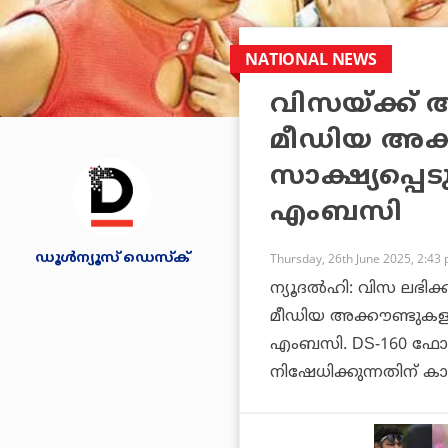
NATIONAL NEWS
വിസയ്ക്ക് 
മീഡിയ അക്ക
സാക്ഷ്യപ്പെ
എംബസി
ഡൂള്‍ന്യൂസ് ഡെസ്‌ക്
Thursday, 26th June 2025, 2:43
ന്യൂദല്‍ഹി: വിസ ലഭിക
മീഡിയ അക്കൗണ്ടുകളും
എംബസി. DS-160 ഫോമില
നിഷേധിക്കുന്നതിന് 