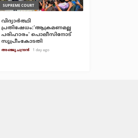
SUPREME COURT
വിദ്യാര്‍ത്ഥി
പ്രതിഷേധം:'ആക്രമണമല്ല
പരിഹാരം' പൊലീസിനോട്
സുപ്രീംകോടതി
1 day ago
അഞ്ജു ചന്ദ്രന്‍