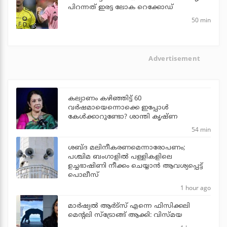
പിറന്നത് ഇരട്ട ലോക റെക്കോഡ്
50 min
Advertisement
കല്യാണം കഴിഞ്ഞിട്ട് 60
വർഷമായെന്നൊക്കെ ഇപ്പോൾ
കേൾക്കാറുണ്ടോ? ശാന്തി കൃഷ്ണ
54 min
ശബ്ദ മലിനീകരണമെന്നാരോപണം;
പശ്ചിമ ബംഗാളില്‍ പള്ളികളിലെ
ഉച്ചഭാഷിണി നീക്കം ചെയ്യാന്‍ ആവശ്യപ്പെട്ട്
പൊലീസ്
1 hour ago
മാർഷ്യൽ ആർട്സ് എന്നെ ഫിസിക്കലി
മെന്റലി സ്ട്രോങ്ങ് ആക്കി: വിസ്മയ